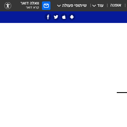
וואלה דואר
אופנה
עוד
שיתופי פעולה
קרא דואר
ציון 3
דאבל דריבל
י