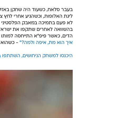
בעבר סלאח, כשעוד היה שחקן באזל,
ליגת האלופות, וכשהגיע אחרי לחץ צי
לא פעם בתמיכה במאבק הפלסטיני נג
בהשוואה לאחרים שתקפו את ישראל ב
הדים, כאשר פיפ"א התייחסה למותו ש
איך הוא מת, איפה ולמה?"
- כשהוא מ
היכנסו למשחק הניחושים, השתתפו בח