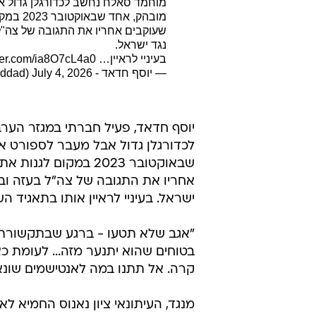
מוחמד סאלח נחשב לכדורגלן גדול 
מובהק,
שעוקבים אחריו את התגובה של צה"
נגד ישראל.
בעיניי לראיין…
tter.com/ia8O7cL4a0
— יוסף חדאד - Yoseph Haddad (@YosephHaddad)
July 4, 2026
יוסף חדאד, פעיל חברתי במגזר הערב
לכדורגלן גדול אבל מעבר לספורט 
שבאוקטובר 2023 במק
אחריו את התגובה של צה"ל בעזה ו
ישראל. בעיניי לראיין אותו בתאגיד הש
"אגב שלא תטעו - ברגע שבתקשורת ב
קרה. אל תתנו במה לאנטישמים שונאי
מנגד, העיתונאי ציון נאנוס החמיא לא