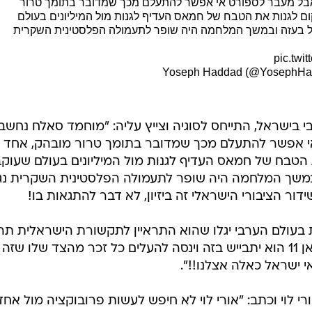
אבל מעבר לספורט אי אפשר להתעלם מכך שמדובר בתומך טרור
 אחד שבאוקטובר 2023 במקום לגנות את הטבח של חמאס העדיף לגנות מול המיליונים בעולם
ל בעזה ובמשך המלחמה היה שופר לתעמולה הפלסטינית השקרית
pic.twi
י בישראל, התייחס לסוגיה וצייץ עליה: "מוחמד סאלח נחשב
אי אפשר להתעלם מכך שמדובר בתומך טרור מובהק, אחד
ום לגנות את הטבח של חמאס העדיף לגנות מול המיליונים בעולם שעוק
במשך המלחמה היה שופר לתעמולה הפלסטינית השקרית נג
ידור הציבורי הישראלי זה ביזיון, לא דבר להתגאות בו!
עולם הערבי יגלו שהוא התראיין לתקשורת הישראלית תהי
בטוחים שהוא יתנער מזה... לעומת כאן 11 הוא יתבייש בזה וינסה להעלים כל זכר מהצד שלו שזה
 ישראל כאלה אצלנו!!".
ורי לוי וכתב: "אורי לוי לא חיפש לעשות פרובוקציה מול אחד