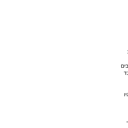
בים
ד
ו