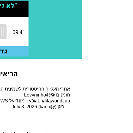
הריאיון ש
אחרי העלייה ההיסטורית לשמינית הג
הזמנים ⚽
@Levyninho
#fifaworldcup
️
#כאן_מונדיאל
ifWS
— כאן (@kann)
July 3, 2026