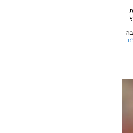
ת
ץ
בה
ו