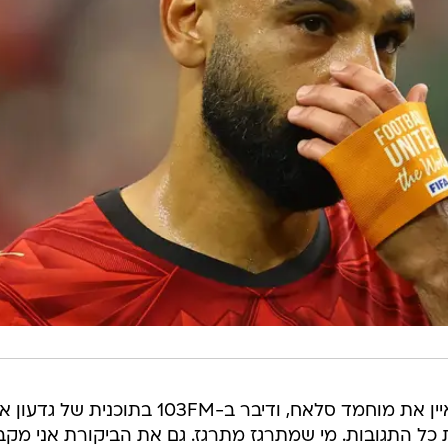
אורי לוי התייחס לביקורת על כך שראיין את מוחמד סלאח, ודיבר ב-103FM בתוכנית של
 כל התגובות. מי שמתרגז מתרגז. גם את הביקורת אני מקב