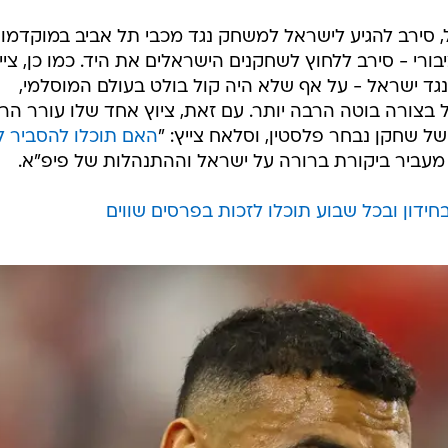
 סירב להגיע לישראל למשחק נגד מכבי תל אביב במוקדמו
בורי - סירב ללחוץ לשחקנים הישראלים את היד. כמו כן, ציי
ד ישראל - על אף שלא היה קול בולט בעולם המוסלמי,
צורה בוטה הרבה יותר. עם זאת, ציוץ אחד שלו עורר הר
ל שחקן נבחר פלסטין, וסלאח צייץ: "
האם תוכלו להסביר לנ
עביר ביקורת ברורה על ישראל וההתנהלות של פיפ"א.
ידון ובכל שבוע תוכלו לזכות בפרסים שווים