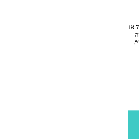
 או
ה
".