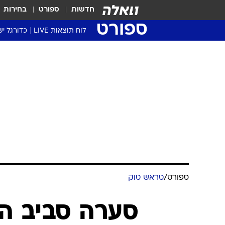
חדשות
ספורט
בחירות
ספורט
לוח תוצאות LIVE
כדורגל יש
ליגת העל Winner
סטט' ליגת
גביע המדי
גביע הטוט
שגרירים
נבחרות י
ליגה לאומ
ליגה א'
ספורט
/
טראש טוק
סערה סביב הר