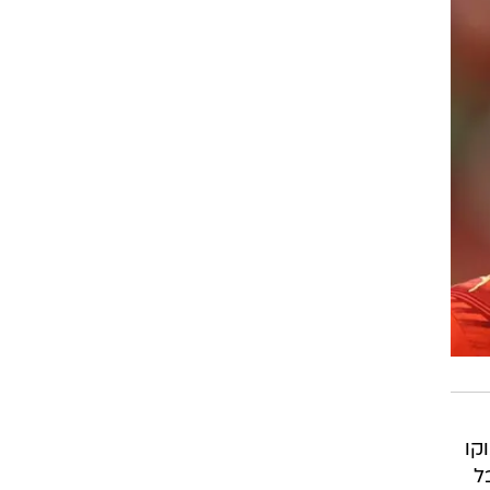
 גדעון אוקו
ל