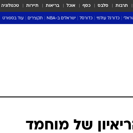
תרבות
סלבס
כסף
אוכל
בריאות
תיירות
טכנולוגיה
ראלי
כדורגל עולמי
כדורסל
ישראלים ב-NBA
תקצירים
עוד בספורט
ליגה אנגלית
ליגת העל
דני אבדיה
מונדיאל 2026
 העל
ליגה ספרדית
דאבל דריבל
NBA
נה
ליגה איטלקית
יורוליג וכדורסל אירופי
טבלאות
ו
ליגה גרמנית
ליגה לאומית
פודקאסטים
ליגה צרפתית
נבחרות ישראל בכדורסל
מסכמים מחזור
שראל
ליגת האלופות
כדורסל נשים
אבא של שבת
ית
הליגה האירופית
מעל הטבעת
דרום אמריקה
סערה בממלכה
טניס
טראש טוק
ספורט אמריקא
יאיון של מוחמד
פוקר