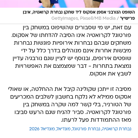
השופט הנורבגי אספן אסקוס ליד שחקן נבחרת קרואטיה, איבן
/
פרישיץ'
GettyImages, Pixsell/MB Media
עם זאת, יש מי שסבורים שהשיפוט במשחק בין
פורטוגל לקרואטיה אינו הסיבה להדחתו של אסקוס.
משחקים שבהם נבחרות אירופיות פוגשות נבחרות
מיבשות אחרות אינם מנוהלים בדרך כלל על ידי
שופטים אירופים, ובנוסף יש לציין שגם נורבגיה עדיין
נמצאת בתחרות - דבר שמצמצם את האפשרויות
לשבץ את אסקוס.
מסיבה זו ייתכן שקולינה קיבל את ההחלטה, או שאולי
אסקוס ממילא לא נלקח בחשבון לשלבים המכריעים
של הטורניר, בלי קשר למה שקרה במשחק בין
פורטוגל לקרואטיה. סביר להניח שגם הרעש סביבו
מאז ההתמודדות פעל לרעתו.
נבחרת קרואטיה
נבחרת פורטוגל
מונדיאל
מונדיאל 2026