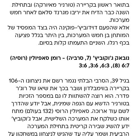
בתואר ראשון בקריירה (טורניר מאיורקה) ובתחילת
השנה כבר הדיח את יריבו מגרנד סלאם לאחר חמש
מערכות.
אלא שהפעם דוידוביץ'-פוקינה היה בצד המפסיד של
המותחן בן חמש המערכות, בין היתר בגלל פציעה
בכף רגלו. השניים התעמתו קלות בסיום.
נובאק ג'וקוביץ' (7, סרביה) - רומן סאפיולין (רוסיה)
6:7 (8), 6:3, 3:6, 3:6
בגיל 39, הסרבי הבלתי נגמר רשם את ניצחונו ה-106
בקריירה בווימבלדון ושבר בכך את שיאו של רוג'ר
פדרר. הוא רוצה להשתוות לו גם במספר הזכיות
בטורניר הדשא עם הנפה שמינית, אבל יודע שהדרך
לשם עוד ארוכה. סאפיולין הרוסי (132 בעולם) מתח
אותו כשלקח את המערכה השלישית, אבל ג'וקוביץ'
ידע להשיג שבירה קריטית בתחילת המערכה
הרביעית ושמר עליה עד שהגיש לניצחון במשחקון על