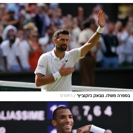
/
בספרה משלו. נובאק ג'וקוביץ'
רויטרס