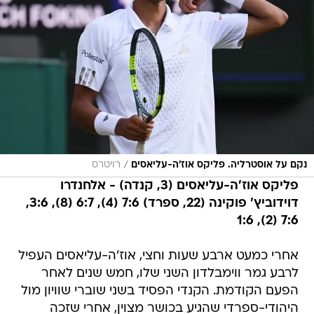
/
נקם על אוסטרליה. פליקס אוז'ה-עליאסים
רויטרס
פליקס אוז'ה-עליאסים (3, קנדה) - אלחנדרו
דוידוביץ' פוקינה (22, ספרד) 7:6 (4), 6:7 (8), 3:6,
7:6 (2), 1:6
אחרי כמעט ארבע שעות וחצי, אוז'ה-עליאסים העפיל
לרבע גמר ווימבלדון השני שלו, חמש שנים לאחר
הפעם הקודמת. הקנדי הפסיד בשני שוברי שוויון מול
היהודי-ספרדי שהגיע בכושר מצוין, אחרי שזכה