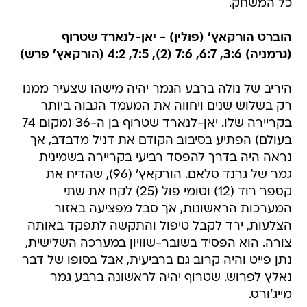
כל המשחק.
הוברט הורקאץ' (פולין) - יאן-לנארד שטרוף
(גרמניה) 3:6, 6:7, 7:6 (2), 7:5, 4:2 (הורקאץ' פרש)
היריב של נולה ברבע הגמר יהיה מישהו שצעיר ממנו
רק בשלוש שנים ויחווה את המעמד הגבוה ביותר
בקריירה שלו. יאן-לנארד שטרוף בן ה-36 (מקום 74
בעולם) הפתיע בסיבוב הקודם את דניל מדבדב, אך
נראה היה בדרך להפסד רביעי בקריירה בשמינית
גמר של גרנד סלאם. הורקאץ' (96), שהדיח את
קספר רוד (12) וטומי פול (25) לקח את שתי
המערכות הראשונות, אך סבל מפציעה באזור
הצלעות, ירד לקבל טיפול והתקשה לתפקד באותה
צורה. הוא הפסיד בשובר-שוויון במערכה השלישית,
נתן פייט והיה קרוב גם ברביעית, אבל בסופו של דבר
נאלץ לפרוש. שטרוף יהיה לראשונה ברבע גמר
מייג'ורס.