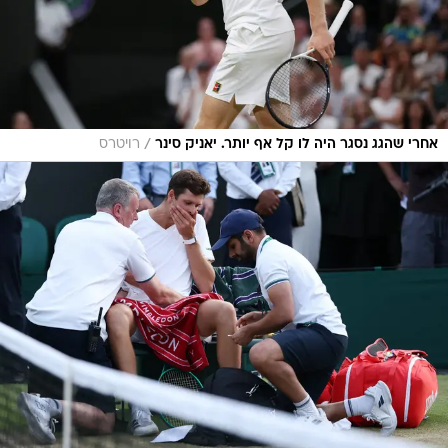
/
אחרי שהגג נסגר היה לו קל אף יותר. יאניק סינר
רויטרס