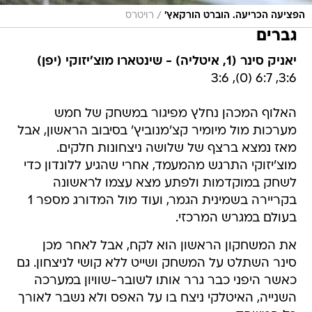
/
הפציעה הכריעה. הוברט הורקאץ'
רויטרס
גברים
יאניק סינר (1, איטליה) - שינטארו מוצ'יזוקי (יפן)
3:6, 6:7 (0), 3:6
האלוף המכהן נחלץ מפיגור במשחק של חמש
מערכות מול מיומיר קצ'מנוביץ' בסיבוב הראשון, אבל
מאז נמצא ברצף של שלושה ניצחונות חלקים.
מוצ'יזוקי התרגש מהמעמד, אחרי שהגיע ללונדון כדי
לשחק במוקדמות ולפתע מצא עצמו לראשונה
בקריירה בשמינית הגמר, ועוד מול המדורג מספר 1
בעולם במגרש המרכזי.
את המשחקון הראשון הוא לקח, אבל לאחר מכן
סינר השתלט על המשחק ושייט ללא קושי לניצחון. גם
כאשר היפני כבר גרר אותו לשובר-שוויון במערכה
השנייה, האיטלקי ניצח בו על האפס ולא נשבר לאורך