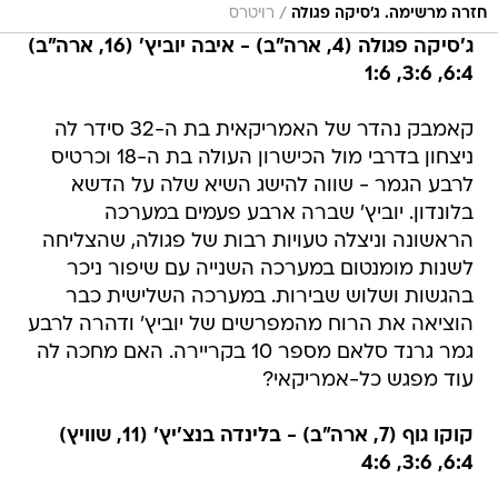
/
חזרה מרשימה. ג'סיקה פגולה
רויטרס
ג'סיקה פגולה (4, ארה"ב) - איבה יוביץ' (16, ארה"ב)
6:4, 3:6, 1:6
קאמבק נהדר של האמריקאית בת ה-32 סידר לה
ניצחון בדרבי מול הכישרון העולה בת ה-18 וכרטיס
לרבע הגמר - שווה להישג השיא שלה על הדשא
בלונדון. יוביץ' שברה ארבע פעמים במערכה
הראשונה וניצלה טעויות רבות של פגולה, שהצליחה
לשנות מומנטום במערכה השנייה עם שיפור ניכר
בהגשות ושלוש שבירות. במערכה השלישית כבר
הוציאה את הרוח מהמפרשים של יוביץ' ודהרה לרבע
גמר גרנד סלאם מספר 10 בקריירה. האם מחכה לה
עוד מפגש כל-אמריקאי?
קוקו גוף (7, ארה"ב) - בלינדה בנצ'יץ' (11, שוויץ)
6:4, 3:6, 4:6