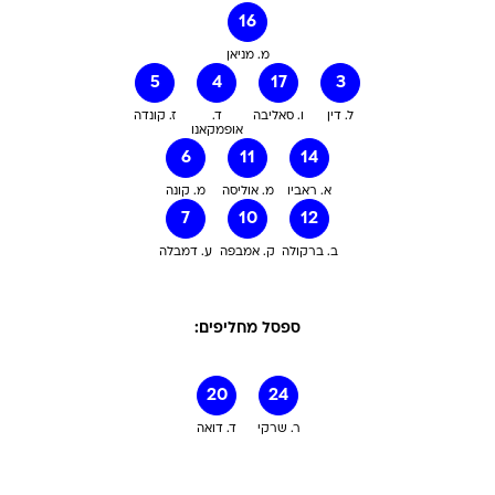
16
מ. מניאן
5
4
17
3
ל. דין
ו. סאליבה
ד.
ז. קונדה
אופמקאנו
6
11
14
א. ראביו
מ. אוליסה
מ. קונה
7
10
12
ב. ברקולה
ק. אמבפה
ע. דמבלה
ספסל מחליפים:
20
24
ר. שרקי
ד. דואה