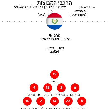
הרכבי הקבוצות
שופט:
אילגיז
אצטדיון:
לינקולן פייננשל
קהל:
68324
טנטאשב
פילד
(אוזבקיסטן)
(פילדלפיה)
פרגוואי
מאמן:
גוסטבו
אלפארו
מערך המשחק
4:5:1
12
א. חיל
4
15
3
6
ג. אלונסו
ע. אלדרטה
ג. גומס
ח. קאסרס
10
2
14
23
8
ד. גומס
מ. גלארסה
א. קובאס
ג. ולאסקס
מ. אלמירון