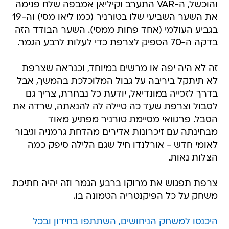
והוכשל, ה-VAR התערב וקיליאן אמבפה שלח פנימה
את השער השביעי שלו בטורניר (כמו ליאו מסי) וה-19
בגביע העולמי (אחד פחות ממסי). השער הבודד הזה
בדקה ה-70 הספיק לצרפת כדי לעלות לרבע הגמר.
זה לא היה יפה או מרשים במיוחד, וכנראה שצרפת
לא תיתקל ביריבה על גבול המלוכלכת בהמשך, אבל
בדרך לזכייה במונדיאל, יודעת כל נבחרת, צריך גם
לסבול וצרפת שעד כה טיילה לה להנאתה, שרדה את
הסבל. פרגוואי מסיימת טורניר מפתיע מאוד
מבחינתה עם זיכרונות אדירים מהדחת גרמניה וגיבור
לאומי חדש - אורלנדו חיל שגם הלילה סיפק כמה
הצלות נאות.
צרפת תפגוש את מרוקו ברבע הגמר וזה יהיה חתיכת
משחק על כל הפיקנטריה הטמונה בו.
היכנסו למשחק הניחושים, השתתפו בחידון ובכל