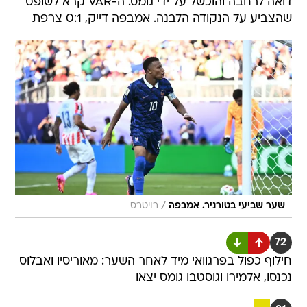
דואה לרחבה והוכשל על ידי גומס. ה-VAR קרא לשופט
שהצביע על הנקודה הלבנה. אמבפה דייק, 0:1 צרפת
/
שער שביעי בטורניר. אמבפה
רויטרס
72
חילוף כפול בפרגוואי מיד לאחר השער: מאוריסיו ואבלוס
נכנסו, אלמירו וגוסטבו גומס יצאו