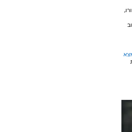
2024 תמורת כ-7.5 מיליון יורו,
ב
מצא