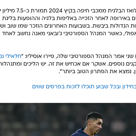
חלאילי בן ה-21 הצטרף לאוניון סן ז'ילואז הבלגית ממכבי חיפה בקיץ 
 באירופה לאחר הזכייה באליפות בלגיה וההופעות בליגת
ת הגדולות ביבשת. בשבועות האחרונים הוזכר שמו שוב ושו
פולי, כאשר המנהל הספורטיבי ג'ובאני מאנה נחשב לאחד
שני אמר המנהל הספורטיבי שלה, פיירו אוסיליו: "
חלאילי נ
נים נוספים. אשקר אם אכחיש את זה. יש הליכים ומתנהלות
 נמצא את הפתרון הטוב ביותר".
ידון ובכל שבוע תוכלו לזכות בפרסים שווים