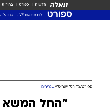
חדשות
ספורט
בחירות
ספורט
לוח תוצאות LIVE
כדורגל יש
ליגת העל Winner
סטט' ליגת
גביע המדי
גביע הטוט
שגרירים
נבחרות י
ליגה לאומ
ליגה א'
ספורט
/
כדורגל ישראלי
/
שגרירים
"החל המשא ומ