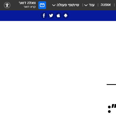
וואלה דואר
אופנה
עוד
שיתופי פעולה
קרא דואר
ציון 3
דאבל דריבל
י
: