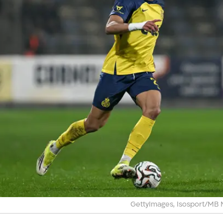
GettyImages, Isosport/MB 