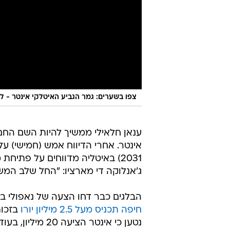
צפו בשערים: גמר הגביע האיטלקי אינטר - לאציו
ענאן חלאילי ממשיך להיות השם החם
אינטר. אחרי הדיווח אמש (חמישי) ע
2031) באיטליה מדווחים על פתיחת 
ג'אנלוקה די מארציו: "החל שלב המ
הבלגים כבר דחו הצעה של נאפולי בסך 18 מיליון יורו ומצפים לקבל 25 מיליון. במק
חיפה תכניס מעל 2.5 מיליון יורו
נטען כי אינטר הציעה 20 מיליון, בעוד סן ז'ילואז רוצה עסקה של 30 מיליון - 25 פלוס בונוסים.