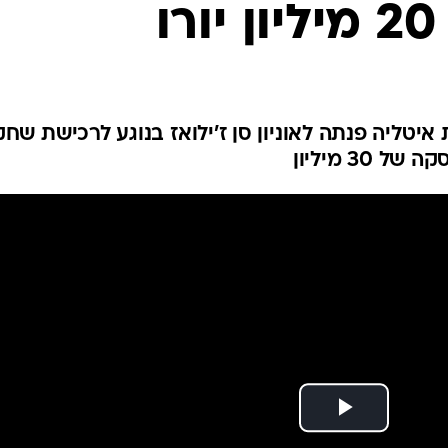
ו
ענפים נוספים
לוח שידורים
החידה של ספור
ארכיון מדורים
כתבו לנו
 איטליה פנתה לאוניון סן ז'ילואז בנוגע לרכישת שחק
30 מיליון