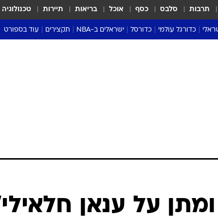
תרבות
סלבס
כסף
אוכל
בריאות
תיירות
טכנולוגיה
ראלי
כדורגל עולמי
כדורסל
ישראלים ב-NBA
תקצירים
עוד בספורט
ליגה אנגלית
ליגת העל
דני אבדיה
מונדיאל 2026
 העל
ליגה ספרדית
דאבל דריבל
NBA
נה
ליגה איטלקית
יורוליג וכדורסל אירופי
טבלאות
ו
ליגה גרמנית
ליגה לאומית
פודקאסטים
ליגה צרפתית
נבחרות ישראל בכדורסל
מסכמים מחזור
שראל
ליגת האלופות
כדורסל נשים
אבא של שבת
ית
הליגה האירופית
מעל הטבעת
דרום אמריקה
סערה בממלכה
טניס
טראש טוק
ספורט אמריקא
תן על ענאן חלאילי"
פוקר