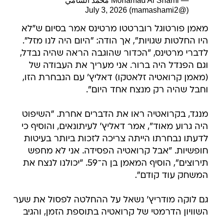
— Mohamad Al Shami محمد الشامي
July 3, 2026
(@mamashami2)
מאמן פורטוגל רוברטטו מרטינס אמר בסיום ש"לא
היו החלטות שגויות", אך הודה: "היום היה לנו מזל".
לדברי מרטינס, "הכדור שהוגבה הראה שהיה נבדל,
וגם הפנדל היה ברור. אני מעריך את העבודה של
(מאמן קרואטיה זלאטקו) דאליץ' עם הנבחרת הזו,
וחבל שהיה רק מנצח אחד היום".
מנגד, בקרואטיה ראו את הדברים אחרת. "השיפוט
היה גרוע מאוד", אמר דאליץ' לעיתונאים, והוסיף כי
לדעתו נבחרתו הייתה צריכה לזכות ביותר בעיטות
חופשיות. "אבל קרואטיה הפסידה. אני לא מחפש
תירוצים", הוסיף המאמן בן ה־59. "יכולנו לנצח את
המשחק עוד קודם".
גם לוקה מודריץ' נשאל על ההחלטה לפסול את שער
השוויון הדרמטי של קרואטיה בתוספת הזמן, והגיב