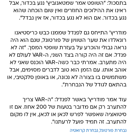
בתסכול: "השופט אמר שמטאנוביץ' נגע בכדור, אבל
ראינו את ההילוכים החוזרים ואין שום הוכחה שהוא
נגע בכדור. אם הוא לא נגע בכדור, אז אין נבדל".
מודריץ' התייחס גם לפנדל שממנו כבש כריסטיאנו
רונאלדו את שער השוויון של פורטוגל, שגם הוא היה
נראה גבולי והוכרע על בעזרת שופטי המסך. "זה לא
פנדל. אם זה היה קורה בצד השני, ה-VAR לעולם לא
היה מתערב. אמרתי כבר כשה-VAR הוכנס שאני לא
אוהב אותו. עם הזמן הוא טוב לדברים מסוימים, אבל
משתמשים בו בצורה לא נכונה, או באופן סלקטיבי, או
בהתאם לגודל של הנבחרת".
עוד אמר מודריץ' באשר לפנדל: "ה-VAR צריך
להתערב רק אם מדובר בטעות של 200 אחוז. אם זו
סיטואציה שאפשר לפרש לכאן או לכאן, אין לו מקום
להתערב. זה תמיד פועל לרעתנו".
נבחרת פורטוגל
נבחרת קרואטיה