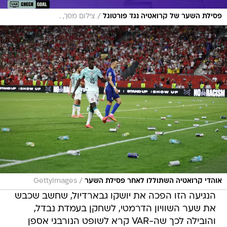
/
פסילת השער של קרואטיה נגד פורטוגל
צילום מסך, .
/
אוהדי קרואטיה השתוללו לאחר פסילת השער
GettyImages
הנגיעה הזו הפכה את יושקו גבארדיול, שחשב שכבש
את שער השוויון הדרמטי, לשחקן בעמדת נבדל,
והובילה לכך שה-VAR קרא לשופט הנורבגי אספן