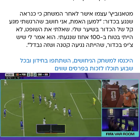
מטאנוביץ' עצמו אישר לאחר המשחק כי כנראה
שנגע בכדור: "למען האמת, אני חושב שהרגשתי מגע
קל של הכדור בשיער שלי. שאלתי את השופט, לא
הייתי בטוח ב-100 אחוז שנגעתי. הוא אמר לי שיש
צ'יפ בכדור, שהייתה נגיעה קטנה ושזה נבדל".
היכנסו למשחק הניחושים, השתתפו בחידון ובכל
שבוע תוכלו לזכות בפרסים שווים