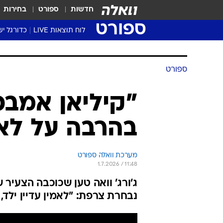
חדשות
ספורט
בחירות
ספורט
לוח תוצאות LIVE
כדורגל יש
ליגת העל Winner
סטט' ליגת
ספורט
גביע המדי
גביע הטוט
"קיליאן אמבפ
שגרירים
בהרבה על לאמ
נבחרות י
ליגה לאומ
ליגה א'
מערכת וואלה ספורט
1.7.2026 / 11:48
ג'ורג' וואה טען שכוכבה הצעיר
נבחרת צרפת: "לאמין עדיין ילד, 