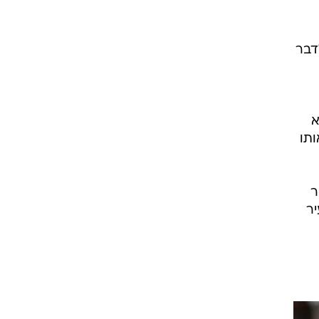
רוגבי וקריקט
גולף
לדבר
ביליארד
תקצירים
א
ותו
ר
יר