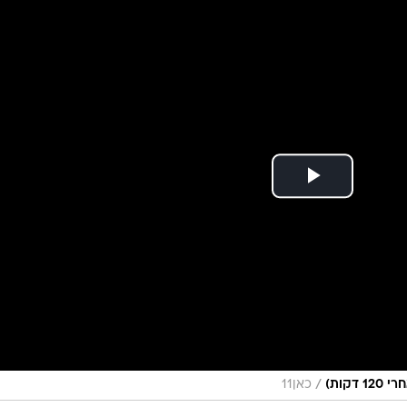
ענפים נוספים
לוח שידורים
החידה של ספור
ארכיון מדורים
כתבו לנו
/
כאן11