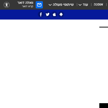
וואלה דואר
אופנה
עוד
שיתופי פעולה
קרא דואר
ציון 3
דאבל דריבל
י