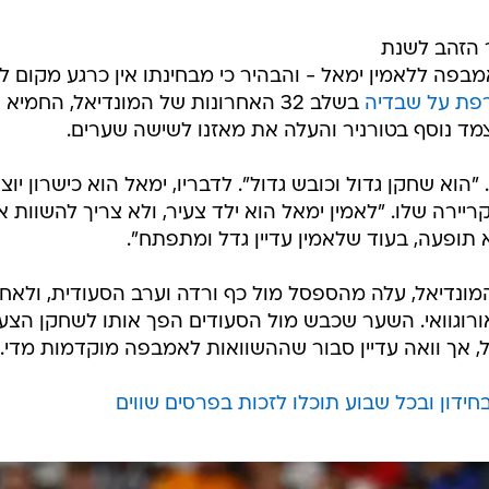
ר הזהב לשנת
אן אמבפה ללאמין ימאל - והבהיר כי מבחינתו אין כרגע מקום 
בשלב 32 האחרונות של המונדיאל, החמיא
 נוסף בטורניר והעלה את מאזנו לשישה שערים.
וא שחקן גדול וכובש גדול". לדבריו, ימאל הוא כישרון יוצ
יירה שלו. "לאמין ימאל הוא ילד צעיר, ולא צריך להשוות א
תופעה, בעוד שלאמין עדיין גדל ומתפתח".
 במהלך המונדיאל, עלה מהספסל מול כף ורדה וערב הסעודית, ולאח
0: של ספרד על אורוגוואי. השער שכבש מול הסעודים הפך אותו לשחקן הצע
ל, אך וואה עדיין סבור שההשוואות לאמבפה מוקדמות מדי.
ידון ובכל שבוע תוכלו לזכות בפרסים שווים