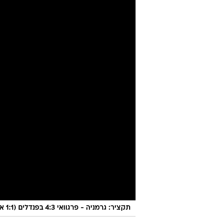
תקציר: גרמניה - פרגוואי 4:3 בפנדלים (1:1 אחרי 120 דקות)