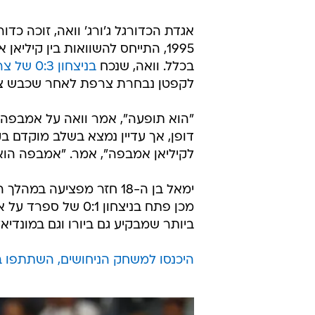
אגדת הכדורגל ג'ורג' וואה, זוכה כדו
1995, התייחס להשוואות בין קילי
בכלל. וואה, שנכח
בניצחון 0:3 של צרפת על שבדיה
לקפטן נבחרת צרפת לאחר שכבש צמד
"הוא תופעה", אמר וואה על אמבפה. "ה
דופן, אך עדיין נמצא בשלב מוקדם בקר
לקיליאן אמבפה", אמר. "אמבפה הוא 
ימאל בן ה-18 חזר מפציעה
מכן פתח בניצחון 1
ביותר שמבקיע גם ביורו וגם במונדיא
היכנסו למשחק הניחושים, השתתפו בח