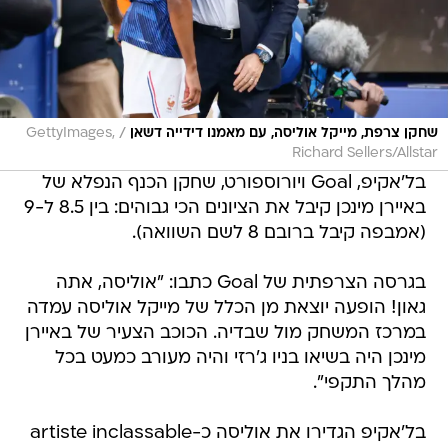
/
שחקן צרפת, מייקל אוליסה, עם מאמנו דידייה דשאן
GettyImages,
Richard Sellers/Allstar
בל'אקיפ, Goal ויורוספורט, שחקן הכנף הנפלא של
באיירן מינכן קיבל את הציונים הכי גבוהים: בין 8.5 ל-9
(אמבפה קיבל ברובם 8 לשם השוואה).
בגרסה הצרפתית של Goal כתבו: "אוליסה, אתה
גאון! הופעה יוצאת מן הכלל של מייקל אוליסה עמדה
במרכז המשחק מול שבדיה. הכוכב הצעיר של באיירן
מינכן היה בשיאו בניו ג'רזי והיה מעורב כמעט בכל
מהלך התקפי".
בל'אקיפ הגדירו את אוליסה כ-artiste inclassable