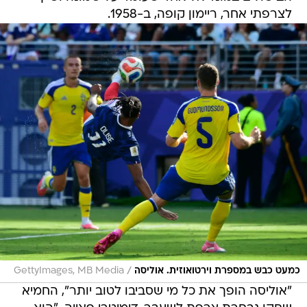
לצרפתי אחר, ריימון קופה, ב-1958.
/
כמעט כבש במספרת וירטואוזית. אוליסה
GettyImages, MB Media
"אוליסה הופך את כל מי שסביבו לטוב יותר", החמיא