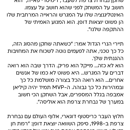
שחקן נבחרת צרפת לשעבר, דימיטרי פאייה, "הוא
חושב על המשחק לפני שהוא חושב על עצמו.
האינטליגנציה שלו על המגרש והראייה המרחבית שלו
הן פשוט יוצאות דופן. הוא המנוע האמיתי של
ההתקפה שלנו".
תיירי הנרי הגדול אמר: "כשאתה שחקן מהסוג הזה,
כל כך טכני, אתה לפעמים נוטה לשכוח את המחויבות
ההגנתית שלך.
הוא לא כזה... מייקל הוא פריק. הדרך שבה הוא רואה
דברים על המגרש... היא פשוט לא כמו של אנשים
אחרים... הוא רואה הכל בצורה מושלמת כל כך
ובמהירות כל כך גבוהה. ה-MVP תמיד יהיה קיליאן
אמבפה בגלל המספרים, אבל השחקן הכי חשוב
במערך של נבחרת צרפת הוא אוליסה".
חלוץ העבר כריסטוף דוגארי, אלוף העולם עם נבחרת
צרפת ב-1998, סיפק השוואה יוצאת דופן: "רמת חן