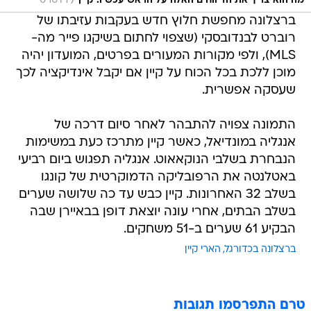
/
מה הוא צריך את הדיווחים האלה על הראש עכשיו. קיין
רויטרס
ברצלונה מחפשת חלוץ חדש בעקבות עזיבתו של
רוברט לבנדובסקי (שצפוי לחתום בשיקגו פייר מה-
MLS), ולפי מקורות המעורים בפרטים, המועדון יהיה
מוכן ללכת בכל הכוח על קיין אם יקבל אינדיקציה לכך
שעסקה אפשרית.
התמונה צפויה להתבהר לאחר סיום דרכה של
אנגליה במונדיאל, כאשר קיין מתרכז כעת במשימות
הנבחרת בשלבי הנוקאאוט. אנגליה תפגוש ביום רביעי
באטלנטה את הרפובליקה הדמוקרטית של קונגו
בשלב 32 האחרונות. קיין כבש עד כה שלושה שערים
בשלב הבתים, אחרי עונה יוצאת דופן בבאיירן שבה
הבקיע 61 שערים ב-51 משחקים.
ברצלונה בכדורגל
הארי קיין
טרם התפרסמו תגובות