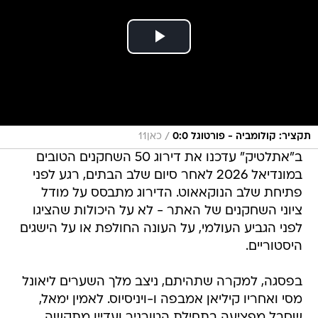
/
תקציר: קולומביה - פורטוגל 0:0
כאן11
ב"אתלטיק" עדכנו את דירוג 50 השחקנים הטובים
במונדיאל 2026 לאחר סיום שלב הבתים, רגע לפני
פתיחת שלב הנוקאאוט. הדירוג מתבסס על מודל
ציוני השחקנים של האתר - לא על היכולות שהציגו
לפני הגביע העולמי, על העונה החולפת או על הישגים
היסטוריים.
בפסגה, למקרה שתהיתם, ניצב מלך השערים ליאונל
מסי ואחריו קיליאן אמבפה ו-ויניסיוס. לאמין ימאל,
שסבל מפציעה בתחילת הטורניר ועדיין מתקשה