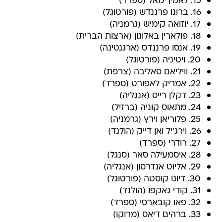
15. לאמין ימאל (ספרד)
16. ברונו פרננדש (פורטוגל)
17. יוזואה קימיש (גרמניה)
18. פולארין באלוגון (ארצות הברית)
19. אנסו פרננדס (ארגנטינה)
20. ויטיניה (פורטוגל)
21. וויליאם סאליבה (צרפת)
22. אמריק לאפורט (ספרד)
23. דקלן רייס (אנגליה)
24. מתאוס קוניה (ברזיל)
25. פלוריאן וירץ (גרמניה)
26. וירג'יל ואן דייק (הולנד)
27. רודרי (ספרד)
28. איסמעילה סאר (סנגל)
29. אליוט אנדרסון (אנגליה)
30. דיוגו קוסטה (פורטוגל)
31. קודי גאקפו (הולנד)
32. פאו קובארסי (ספרד)
33. ברהים דיאס (מרוקו)