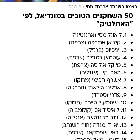
/
באמת חשבתם אחרת? מסי
רויטרס
50 השחקנים הטובים במונדיאל, לפי
"האתלטיק"
1. ליאונל מסי (ארגנטינה)
2. קיליאן אמבפה (צרפת)
3. ויניסיוס (ברזיל)
4. עוסמאן דמבלה (צרפת)
5. מייקל אוליסה (צרפת)
6. הארי קיין (אנגליה)
7. אשרף חכימי (מרוקו)
8. ארלינג הולאנד (נורבגיה)
9. פדרי (ספרד)
10. איסמעיל סייברי (מרוקו)
11. לואיס דיאס (קולומביה)
12. ג'וד בלינגהאם (אנגליה)
13. יאן דיומנדה (חוף השנהב)
14. דאיו אופמקאנו (צרפת)