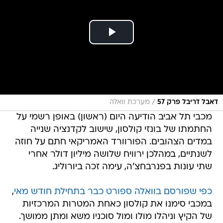
/
דאבל דריבל פרק 57
מערכת וואלה
מכבי תל אביב הודיעה היום (ראשון) באופן רשמי על
החתמתו של בונזי קולסון, שישוב לקדנציה שנייה
במדים הצהובים. הפורוורד האמריקאי חתם על חוזה
לשנתיים, במהלכן ירוויח שלושה מיליון דולר אחרי
שתי עונות בפנרבחצ'ה, עימה זכה ביורוליג.
כפי שפורסם בוואלה ספורט כבר בתחילת חודש מאי
,
במכבי סימנו את קולסון כאחת המטרות המרכזיות
של הקיץ וניהלו מולו ומול סוכניו משא ומתן ממושך.