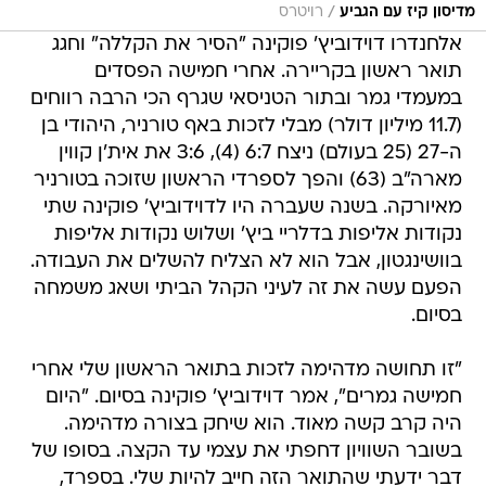
/
מדיסון קיז עם הגביע
רויטרס
אלחנדרו דוידוביץ' פוקינה "הסיר את הקללה" וחגג
תואר ראשון בקריירה. אחרי חמישה הפסדים
במעמדי גמר ובתור הטניסאי שגרף הכי הרבה רווחים
(11.7 מיליון דולר) מבלי לזכות באף טורניר, היהודי בן
ה-27 (25 בעולם) ניצח 6:7 (4), 3:6 את אית'ן קווין
מארה"ב (63) והפך לספרדי הראשון שזוכה בטורניר
מאיורקה. בשנה שעברה היו לדוידוביץ' פוקינה שתי
נקודות אליפות בדלריי ביץ' ושלוש נקודות אליפות
בוושינגטון, אבל הוא לא הצליח להשלים את העבודה.
הפעם עשה את זה לעיני הקהל הביתי ושאג משמחה
בסיום.
"זו תחושה מדהימה לזכות בתואר הראשון שלי אחרי
חמישה גמרים", אמר דוידוביץ' פוקינה בסיום. "היום
היה קרב קשה מאוד. הוא שיחק בצורה מדהימה.
בשובר השוויון דחפתי את עצמי עד הקצה. בסופו של
דבר ידעתי שהתואר הזה חייב להיות שלי. בספרד,