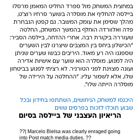
במחצית המשחק מול ספרד החליט המאמן מרסלו
ביילסה להחליף את מוסלרה בשוער סרחיו רוצ'ט,
מהלך שסימן את עומק המשבר. גם קפטן הנבחרת
פדה ואלוורדה הוחלף בהמשך המשחק, החלטה
שעוררה ביקורת רבה. אחרי ההדחה, ביילסה הסביר:
"הכישלון ביחס בין המצבים שיצרנו לבין השערים
שספגנו היה רע מאוד. היריבים כבשו שערים שניתן
היה למנוע. מוסלרה הוא שוער עם אישיות אדירה
ועונה מצוינת לפני הטורניר. לא רציתי לפגוע בביטחון
שלו, אלא לשמור עליו. "ההחלטה על הירידה של
מוסלרה הייתה שלו".
היכנסו למשחק הניחושים, השתתפו בחידון ובכל
שבוע תוכלו לזכות בפרסים שווים
הריאיון העצבני של ביילסה בסיום
??| Marcelo Bielsa was clearly enraged going
into Post match media duties. ??