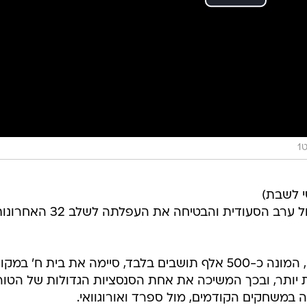
1
י לשבת)
במונדיאל, כשכף ורדה רשמה 0:0 מול ערב הסעודית והבטיחה את העפלתה
הנבחרת הקטנה מהאיים האטלנטיים, המונה כ-500 אלף תושבים בלבד, סיימה את בית ח' במק
 יותר, ובכך המשיכה את אחת הסנסציות הגדולות של הטורנ
במשחקים הקודמים, מול ספרד ואורוגוואי.