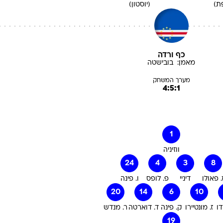
ת)
(יוסטון)
כף ורדה
מאמן:
בובישטה
מערך המשחק
4:5:1
1
ווזיניה
24
4
3
8
. פאולו
דיניי
פ. לופס
ו. פינה
20
14
6
10
דו
ז. מונטיירו
ק. פינה
ד. דוארטה
ר. מנדש
19