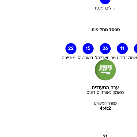
ד. ליברמנטו
ספסל מחליפים:
22
15
26
11
ושטה
ג. רודריגש
ה. וארלה
ל. דוארטה
ס. מוריירה
ערב הסעודית
מאמן:
גאורגיוס
דוניס
מערך המשחק
4:4:2
21