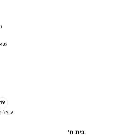
נ
ס. א
19
ע. אל-ח
בית ח'