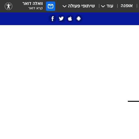
וואלה דואר
אופנה
עוד
שיתופי פעולה
קרא דואר
ציון 3
דאבל דריבל
י