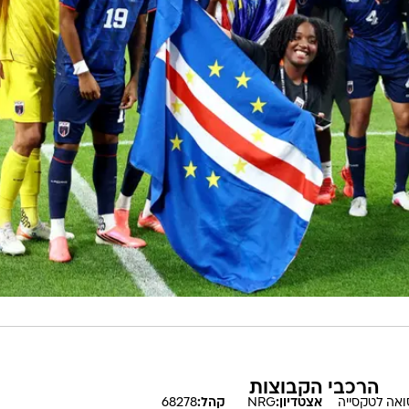
הרכבי הקבוצות
ואה
לטקסייה
אצטדיון:
NRG
קהל:
68278