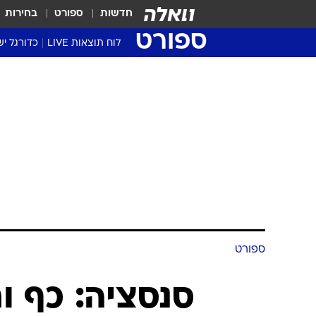
חדשות
ספורט
בחירות
ספורט
לוח תוצאות LIVE
כדורגל יש
ליגת העל Winner
סטט' ליגת
גביע המדי
גביע הטוט
שגרירים
נבחרות י
ליגה לאומ
ליגה א'
ספורט
סנסציה: כף ו