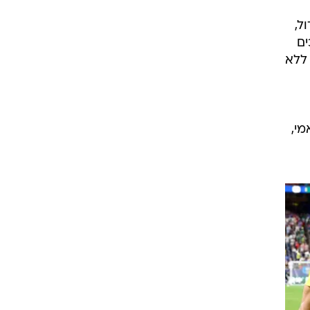
ל,
ים
 ללא
י,