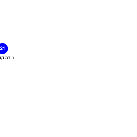
21
נ. דה ק