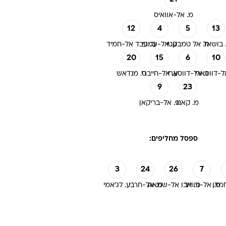
מ. אל-אוואיס
12
4
5
13
. בושאל
ח. אל טמבקטי
ע. אל-עמרי
ס. עבד אל-חמיד
20
15
6
10
ל-דווסארי
נ. אל-דווסארי
ע. אל-חייברי
ס. מנדאש
9
23
מ. קאנו
פ. אל-בריקאן
ספסל מחליפים:
3
24
26
7
מדן
מ. אל-ג'ווייר
מ. אבו אל-שמאת
מ. אל-חרבי
ע. לג'אמי