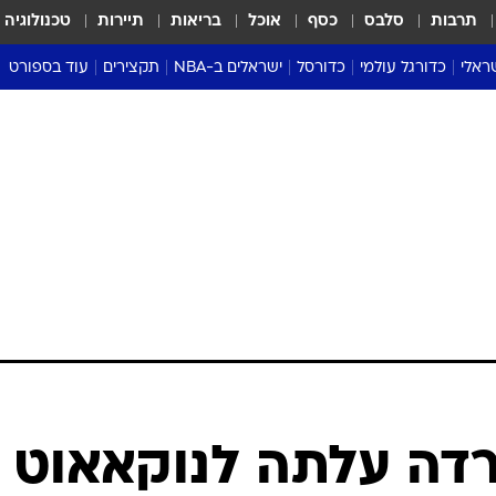
תרבות
סלבס
כסף
אוכל
בריאות
תיירות
טכנולוגיה
ראלי
כדורגל עולמי
כדורסל
ישראלים ב-NBA
תקצירים
עוד בספורט
ליגה אנגלית
ליגת העל
דני אבדיה
מונדיאל 2026
 העל
ליגה ספרדית
דאבל דריבל
NBA
נה
ליגה איטלקית
יורוליג וכדורסל אירופי
טבלאות
ו
ליגה גרמנית
ליגה לאומית
פודקאסטים
ליגה צרפתית
נבחרות ישראל בכדורסל
מסכמים מחזור
שראל
ליגת האלופות
כדורסל נשים
אבא של שבת
ית
הליגה האירופית
מעל הטבעת
דרום אמריקה
סערה בממלכה
טניס
טראש טוק
ספורט אמריקא
רדה עלתה לנוקאאוט
פוקר