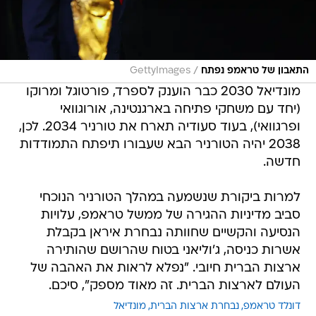
/
התאבון של טראמפ נפתח
GettyImages
מונדיאל 2030 כבר הוענק לספרד, פורטוגל ומרוקו
(יחד עם משחקי פתיחה בארגנטינה, אורוגוואי
ופרגוואי), בעוד סעודיה תארח את טורניר 2034. לכן,
2038 יהיה הטורניר הבא שעבורו תיפתח התמודדות
חדשה.
למרות ביקורת שנשמעה במהלך הטורניר הנוכחי
סביב מדיניות ההגירה של ממשל טראמפ, עלויות
הנסיעה והקשיים שחוותה נבחרת איראן בקבלת
אשרות כניסה, ג'וליאני בטוח שהרושם שהותירה
ארצות הברית חיובי. "נפלא לראות את האהבה של
העולם לארצות הברית. זה מאוד מספק", סיכם.
דונלד טראמפ
נבחרת ארצות הברית
מונדיאל