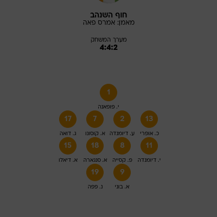
חוף השנהב
מאמן:
אמרס
פאה
מערך המשחק
4:4:2
1
י. פופאנה
17
7
2
13
כ. אופרי
ע. דיומנדה
א. קוסונו
ג. דואה
15
18
8
11
י. דיומנדה
פ. קסייה
א. סנגארה
א. דיאלו
19
9
א. בוני
נ. פפה