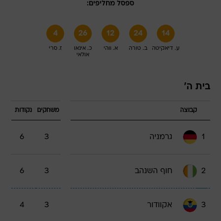
ספסל מחליפים:
4
26
12
24
14
ע. דיאקיטה
ב. טורה
א. ווהי
כ. אינאו
ז. סרי
אולאי
בית ה'
קבוצה
משחקים
נקודות
1
גרמניה
3
6
2
חוף השנהב
3
6
3
אקוודור
3
4