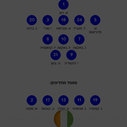
1
א. רום
20
3
18
24
5
ש.
ד. פונביל
א. אוביספו
י. גארי
ג. ברנט
פלוראנוס
8
10
7
ג. באקונה
ל. באקונה
ל. קומננסיה
21
9
י. לוקאדיה
ט. צ'ונג
ספסל מחליפים:
2
17
13
11
19
ג. קסטניר
ג. אנטוניס
ט. נוסלין
ב. קובאס
ש. סמבו