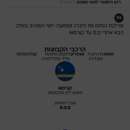
/
רגע היסטורי לחוף השנהב
רויטרס
96
שריקת הסיום של נייברג נשמעה: חוף השנהב בשלב
הבא אחרי 0:2 על קורסאו
הרכבי הקבוצות
שופט:
גלן
נייברג
אצטדיון:
לינקולן פייננשל
קהל:
68324
(שבדיה)
פילד (פילדלפיה)
קורסאו
מאמן:
דיק
אדבוקאט
מערך המשחק
5:3:2