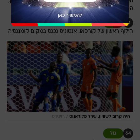
המגן השמאלי פלוראנוס כמעט הפתיע עם טיל ממרחק,
הכדור שלו שרק סנטימטרים מעל המשקוף
61
חילוף ראשון של קורסאו: אנטוניס נכנס במקום קומננסיה
/
היה קרוב לשוויון. שרל פלוראנוס
רויטרס
64
גול