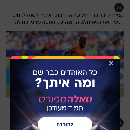
53
קסייה קיבל כדור על סף הרחבה, העביר לשמאל, חיכה,
הטעה ואז בעט חלש החוצה עם הסטה מרגל כחולה
חוף השנהב לא מצליחה לסגור עניין. פרנק
/
קסייה
GettyImages, Kevin C. Cox
55