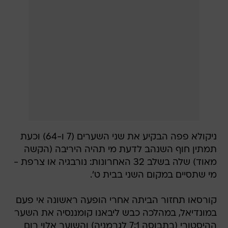
ניקולא פפה הבקיע את שני השערים (7 ו-64) וכעת
תמתין חוף השנהב לדעת מי תהיה היריבה (הקשה
מאוד) שלה בשלב 32 האחרונות: נורבגיה או צרפת -
מי שתסיים במקום השני בבית ט'.
קורסאו תחזור הביתה אחרי הופעה ראשונה אי פעם
במונדיאל, במהלכה כבש ליבאנו קומננסיה את השער
ההיסטורי (בתבוסה 7:1 לגרמניה) והשוער אלוי רום