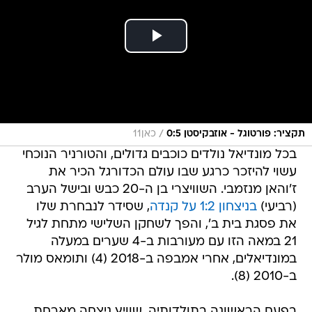
/
תקציר: פורטוגל - אוזבקיסטן 0:5
כאן11
בכל מונדיאל נולדים כוכבים גדולים, והטורניר הנוכחי
עשוי להיזכר כרגע שבו עולם הכדורגל הכיר את
ז'והאן מנזמבי. השוויצרי בן ה-20 כבש ובישל הערב
(רביעי)
בניצחון 1:2 על קנדה
, שסידר לנבחרת שלו
את פסגת בית ב', והפך לשחקן השלישי מתחת לגיל
21 במאה הזו עם מעורבות ב-4 שערים במעלה
במונדיאלים, אחרי אמבפה ב-2018 (4) ותומאס מולר
ב-2010 (8).
בפעם הראשונה בתולדותיה, שוויץ ניצחה מארחת