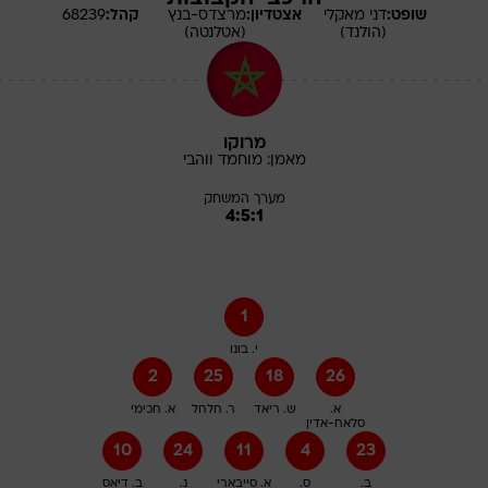
שופט:
דני
מאקלי
אצטדיון:
מרצדס-בנץ
קהל:
68239
(הולנד)
(אטלנטה)
מרוקו
מאמן:
מוחמד
ווהבי
מערך המשחק
4:5:1
1
י. בונו
2
25
18
26
א.
ש. ריאד
ר. חלחל
א. חכימי
סלאח-אדין
10
24
11
4
23
ב.
ס.
א. סייבארי
נ.
ב. דיאס