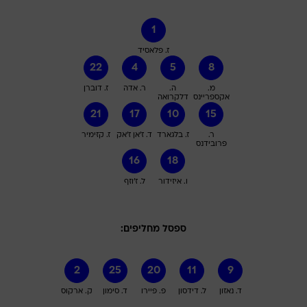
1
ז. פלאסיד
22
4
5
8
מ.
ה.
ר. אדה
ז. דוברן
אקספריינס
דלקרואה
21
17
10
15
ר.
ז. בלגארד
ד. ז'אן ז'אק
ז. קזימיר
פרובידנס
16
18
ו. איזידור
ל. ז'וזף
ספסל מחליפים:
2
25
20
11
9
ד. נאזון
ל. דידסון
פ. פיירו
ד. סימון
ק. ארקוס