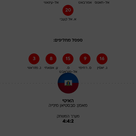
אל-חאנוס
אמרבאט
אל-עינאווי
20
א. אל קעבי
ספסל מחליפים:
3
8
15
9
16
ג. יאסין
ס. רחימי
ס.
ע. אונאחי
נ. מזראווי
אל-מוראבט
האיטי
מאמן:
סבסטיאן
מינייה
מערך המשחק
4:4:2