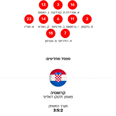
13
3
16
א. אנדרדה
ח. קורדובה
ג. ראמוס
23
14
6
11
2
ס. בלקמן
י. ברסנאס
כ. מרטינס
ק. הארווי
א. מוריו
18
7
ח. רודריגס
ס. ווטרמן
ספסל מחליפים:
קרואטיה
מאמן:
זלטקו
דאליץ'
מערך המשחק
3:5:2