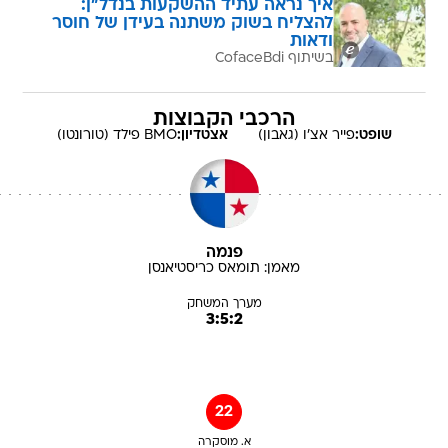
איך נראה עתיד ההשקעות בנדל"ן:
להצליח בשוק משתנה בעידן של חוסר
ודאות
בשיתוף CofaceBdi
הרכבי הקבוצות
שופט:
פייר
אצ'ו (גאבון)
אצטדיון:
BMO פילד (טורונטו)
פנמה
מאמן:
תומאס
כריסטיאנסן
מערך המשחק
3:5:2
22
א. מוסקרה