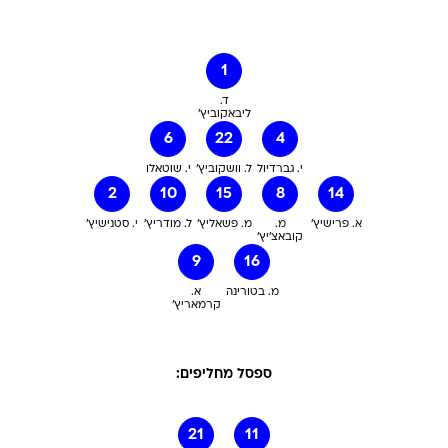
1
ד.
ליבאקוביץ'
6
22
4
י. גברדיול
ל. וושקוביץ'
י. שוטאלו
2
10
15
8
14
א. פרישיץ'
מ.
מ. פשאליץ'
ל. מודריץ'
י. סטנישיץ'
קובאצ'יץ'
9
16
מ. בטורינה
א.
קרמאריץ'
ספסל מחליפים:
21
11