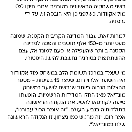
בשני משחקיה הראשונים בטורניר. אחרי תיקו 0:0
מול אקוודור, כשלפני כן היא הובסה 7:1 על ידי
גרמניה.
למרות זאת, עבור המדינה הקריבית הקטנה, שמונה
מעט יותר מ-150 אלף תושבים והפכה למדינה
הקטנה ביותר שהעפילה אי פעם למונדיאל, עצם
ההשתתפות בטורניר נחשבת להישג היסטורי.
מי שעמד במרכז תשומת הלב במשחק מול אקוודור
היה השוער אלרוי רום, שעצר 15 בעיטות - מספר
ההצלות הגבוה ביותר שנרשם לשוער במשחק
מונדיאל מאז החלו המדידות הרשמיות. הופעתו
סייעה לקורסאו להשיג את הנקודה הראשונה
בתולדותיה בגביע העולם. "זה אומר הכול עבורנו",
אמר רום. "זה מרגיש כמו ניצחון. זו הנקודה הראשונה
שלנו במונדיאל".