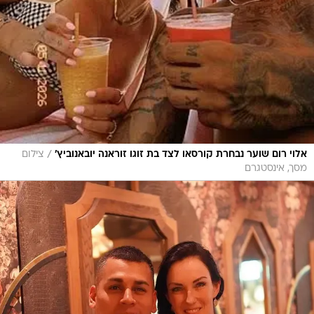
/
אלוי רום שוער נבחרת קורסאו לצד בת זוגו זוראנה יובאנוביץ'
צילום
מסך, אינסטגרם