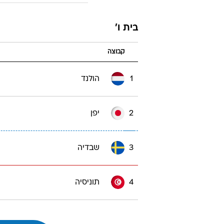
בית ו'
קבוצה
1
הולנד
2
יפן
3
שבדיה
4
תוניסיה