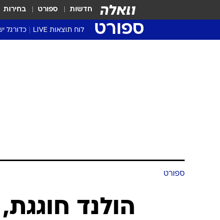
חדשות
ספורט
בחירות
ספורט
לוח תוצאות LIVE
כדורגל יש
ליגת העל Winner
סטט' ליגת
גביע המדי
גביע הטוט
שגרירים
נבחרות י
ליגה לאומ
ליגה א'
ספורט
הולנד חוגגת,