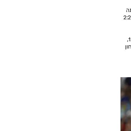
ה
רוצה לנצח את המשחק הראשון במונדיאל", אמר המאמן רונאלד קומאן,"זה לא קרה וסיימנו ב-2:2
קומאן דיבר גם על הירידה ביכולת ב-20 הדקות האחרונות של המחצית הראשונה: "למרות ה-1:5,
ון