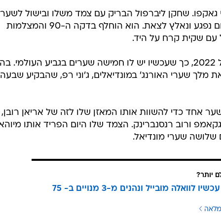
י גאקפו. שחקן ליברפול הבריק עם צמד משלו ובישול לשער
הראשון של ברובי, אבל לקראת הסיום נפגע ונאלץ לצאת. הוא הוחלף בדקה ה-90 והמצלמות
עם שקית קרח על היד.
גאקפו כבש שלושה שערים במונדיאל 2022, כך שעכשיו יש לו חמישה שערים בגביע העולמי. 
 מלך שערי האורנג' במונדיאלים, ג'וני רפ, שהבקיע שבעה
 אחד כדי להשוות אותו המאזן שלו לזה של אריאן רובן,
 ברגקאמפ ורוב רנסנברינק. הצמד שלו היום הפריד אותו מיוהאן
 שלושה שערי מונדיאל.
ם יותר?
עוברים עכשיו לוואלה מובייל ונהנים מ-3 מנויים ב- 75
מלאה