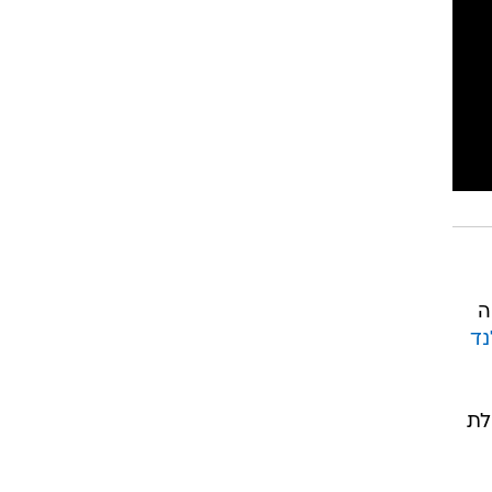
רוגבי וקריקט
גולף
ביליארד
תקצירים
ה
נד
 יכולת