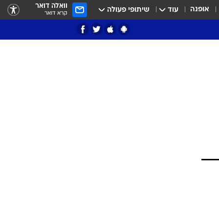
וואלה דואר
אופנה
עוד
שיתופי פעולה
קרא דואר
ציון 3
דאבל דריבל
י