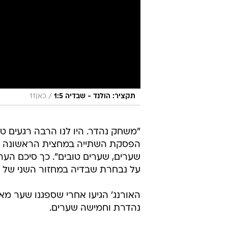
/
תקציר: הולנד - שבדיה 1:5
כאן11
"משחק נהדר. היו לנו הרבה רגעים טו
הפסקת השתייה במחצית הראשונה קצ
שערים, שערים טובים". כך סיכם הערב (שבת) ו
על נבחרת שבדיה במחזור השני של בית ו'
נהדרת וחמישה שערים.