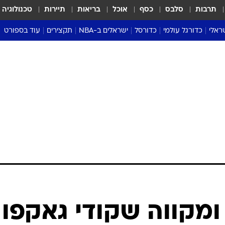
תרבות
סלבס
כסף
אוכל
בריאות
תיירות
טכנולוגיה
ראלי
כדורגל עולמי
כדורסל
ישראלים ב-NBA
תקצירים
עוד בספורט
ליגה אנגלית
ליגת העל
דני אבדיה
מונדיאל 2026
 העל
ליגה ספרדית
דאבל דריבל
NBA
נה
ליגה איטלקית
יורוליג וכדורסל אירופי
טבלאות
ו
ליגה גרמנית
ליגה לאומית
פודקאסטים
ליגה צרפתית
נבחרות ישראל בכדורסל
מסכמים מחזור
שראל
ליגת האלופות
כדורסל נשים
אבא של שבת
ית
הליגה האירופית
מעל הטבעת
דרום אמריקה
סערה בממלכה
טניס
טראש טוק
ספורט אמריקא
 ומקווה שקודי גאקפו
פוקר