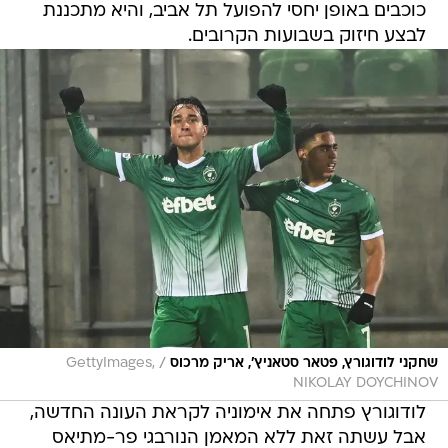
כוכבים באופן יחסי להפועל תל אביב, והיא מתכננת
לבצע חיזוק בשבועות הקרובים.
/
שחקני לודוגורץ, פטאר סטאניץ', אריק מרכוס
GettyImages,
NIKOLAY DOYCHINOV
לודוגורץ פתחה את אימוניה לקראת העונה החדשה,
אבל עשתה זאת ללא המאמן הנורבגי פר-מתיאס