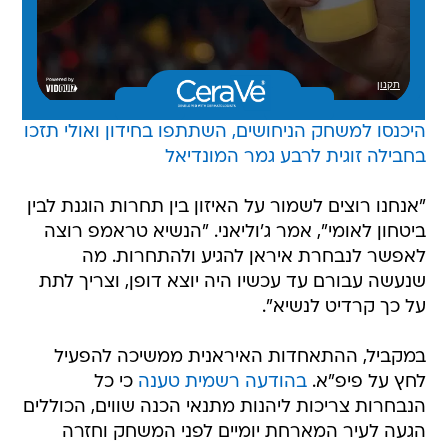
היכנסו למשחק הניחושים, השתתפו בחידון ואולי תזכו
בחבילה זוגית לרבע גמר המונדיאל
"אנחנו רוצים לשמור על האיזון בין תחרות הוגנת לבין
ביטחון לאומי", אמר ג'וליאני. "הנשיא טראמפ רוצה
לאפשר לנבחרת איראן להגיע ולהתחרות. מה
שנעשה עבורם עד עכשיו היה יוצא דופן, וצריך לתת
על כך קרדיט לנשיא".
במקביל, ההתאחדות האיראנית ממשיכה להפעיל
לחץ על פיפ"א.
בהודעה רשמית טענה
כי כל
הנבחרות צריכות ליהנות מתנאי הכנה שווים, הכוללים
הגעה לעיר המארחת יומיים לפני המשחק וחזרה