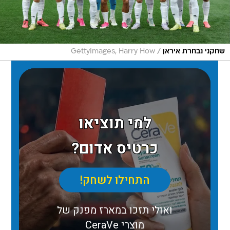
/
שחקני נבחרת איראן
GettyImages, Harry How