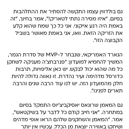
גם בולדווין עצמו התקשה להסתיר את ההתלהבות
בסיום. "איזו מסירה נתתי לטאריק!", אמר בחיוך, "זה
באמת היה רגע אייקוני. אני כל כך שמח שהוא קלע
את הזריקה הזאת. וואו, אני באמת מאושר בשביל
הקבוצה הזו".
הגארד האמריקאי, שנבחר ל-MVP של סדרת הגמר,
המשיך להחמיא למועדון: "פנרבחצ'ה מעניקה לשחקן
כל מה שהוא יכול לבקש. יש כאן אליפויות, תרבות
כדורסל מדהימה ועיר נהדרת. זו גאווה גדולה להיות
חלק מהמועדון הזה. יש לנו עוד הרבה שנים והרבה
תארים לפנינו".
גם המאמן שרונאס יאסיקביצ'יוס התמקד בסיום
במתחרה. "אני חייב קודם כל לדבר על בשיקטאש",
אמר. "המאמן והשחקנים שלהם הראו אופי מדהים
ושיחקו באווירה יוצאת מן הכלל. עכשיו אין יותר