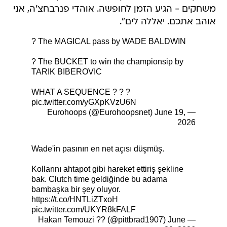
משחקים - הגיע הזמן לחופשה. אוהדי פנרבחצ'ה, אני
אוהב אתכם. יאללה לים".
? The MAGICAL pass by WADE BALDWIN
? The BUCKET to win the championsip by
TARIK BIBEROVIC
WHAT A SEQUENCE ? ? ?
pic.twitter.com/yGXpKVzU6N
June 19,
— Eurohoops (@Eurohoopsnet)
2026
Wade'in pasının en net açısı düşmüş.
Kollarını ahtapot gibi hareket ettiriş şekline
bak. Clutch time geldiğinde bu adama
bambaşka bir şey oluyor.
https://t.co/HNTLiZTxoH
pic.twitter.com/UKYR8kFALF
June
— Hakan Temouzi ?? (@pittbrad1907)