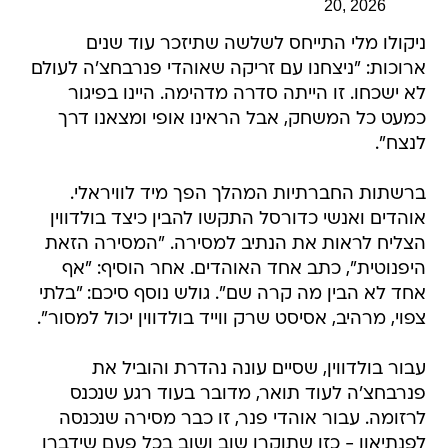
20, 2026
ניקולו מלי התייחס לשלשה שתיזכר עוד שנים
ארוכות: "ניצחנו עם זריקה שאוהדי פנרבחצ'ה לעולם
לא ישכחו. זו הייתה סדרה מדהימה. היינו בפיגור
כמעט כל המשחק, אבל הראינו אופי ומצאנו דרך
לנצח".
ברשתות החברתיות המהלך הפך מיד לוויראלי.
אוהדים ואנשי כדורסל התקשו להבין כיצד בולדווין
הצליח לראות את הנתיב למסירה. "המסירה הזאת
היפנוטית", כתב אחד האוהדים. אחר הוסיף: "אף
אחד לא הבין מה קרה שם". גולש נוסף סיכם: "בלתי
צפוי, מרהיב, אסיסט שרק ווייד בולדווין יכול למסור".
עבור בולדווין, שסיים עונה נהדרת והוביל את
פנרבחצ'ה לעוד תואר, מדובר בעוד רגע שנכנס
לרזומה. עבור אוהדי פנר, זו כבר מסירה שנכנסה
לפנתיאון - כזו שתוקרן שוב ושוב בכל פעם שידברו