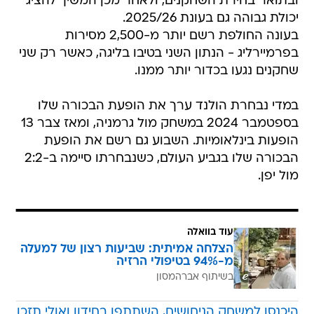
ובתואר בחירת השחקנים, ולאחר מכן המשיך להציג
יכולת גבוהה גם בעונת 2025/26.
בעונה החולפת רשם יותר מ-2,500 מסירות
בפרמיירליג - הנתון השני בטיבו בליגה, כאשר רק שני
שחקנים נגעו בכדור יותר ממנו.
במדי נבחרת הולנד ערך את הופעת הבכורה שלו
בספטמבר 2024 במשחק מול גרמניה, ומאז צבר 13
הופעות בינלאומיות. השבוע גם רשם את הופעת
הבכורה שלו בגביע העולם, כשנבחרתו סיימה ב-2:2
מול יפן.
עוד בוואלה
הצלחה אמיתית: שביעות רצון של למעלה
מ-94% בטיפולי הרזיה
בשיתוף אברהמסון
היכנסו למשחק הניחושים, השתתפו בחידון ואולי תזכו