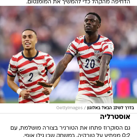
הדחיפה מהקהל כדי להמשיך את המומנטום.
/
בדרך לשלב הבא? באלוגון
GettyImages
אוסטרליה
גם הסוקרוז פתחו את הטורניר בצורה מושלמת, עם
0:2 מפתיע על טורקיה, במשחק שבו גילו אופי,