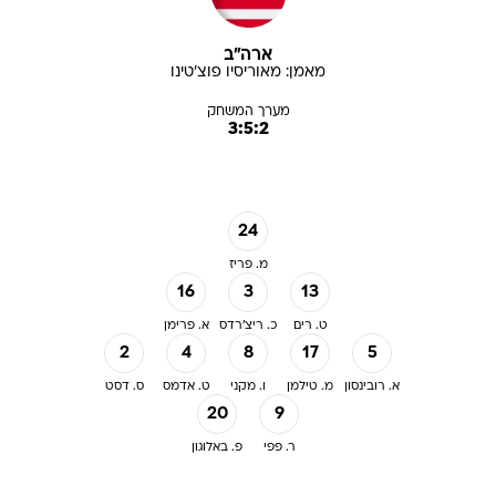
ארה"ב
מאמן:
מאוריסיו
פוצ'טינו
מערך המשחק
3:5:2
24
מ. פריז
16
3
13
ט. רים
כ. ריצ'רדס
א. פרימן
2
4
8
17
5
א. רובינסון
מ. טילמן
ו. מקני
ט. אדמס
ס. דסט
20
9
ר. פפי
פ. באלוגון