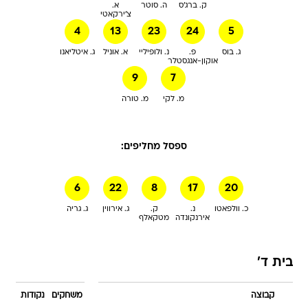
ק. ברג'ס
ה. סוטר
א.
צ'ירקאטי
4
13
23
24
5
ג. בוס
פ.
נ. ולופיליי
א. אוניל
ג. איטליאנו
אוקון-אנגסטלר
9
7
מ. לקי
מ. טורה
ספסל מחליפים:
6
22
8
17
20
כ. וולפאטו
נ.
ק.
ג. אירווין
ג. גריה
אירנקונדה
מטקאלף
בית ד'
קבוצה
משחקים
נקודות