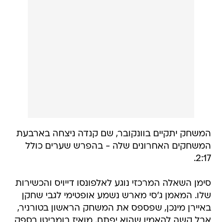
המשחק יתקיים בוונקובר, שם קנדה ניצחה בארבעת
המשחקים האחרונים שלה - בהפרש שערים כולל
2:17.
סימן השאלה המרכזי נוגע לאלפונסו דייויס והכשירות
שלו. המאמן ג'סי מארש נשמע אופטימי לגבי שחקן
באיירן מינכן, שפספס את המשחק הראשון בטורניר,
אבל קשה להאמין שהוא יפתח. מואיז בומביטו בספק