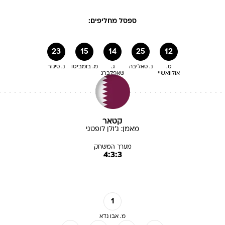
ספסל מחליפים:
23
15
14
25
12
ט.
נ. סאליבה
ג.
מ. בומביטו
נ. סיגור
אולוואשיי
שאפלברג
קטאר
מאמן:
ג'ולן
לופטגי
מערך המשחק
4:3:3
1
מ. אבו נדא