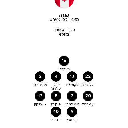
קנדה
מאמן:
ג'סי
מארש
מערך המשחק
4:4:2
16
מ. קרפו
2
4
13
22
ר. לארייה
ד. קורנליוס
ל. דה
א. ג'ונסטון
פוז'רול
17
8
7
20
ע. אחמד
ס. אוסטקיו
א. קונה
ט. ביוקנן
10
9
ק. לארין
ג. דייויד