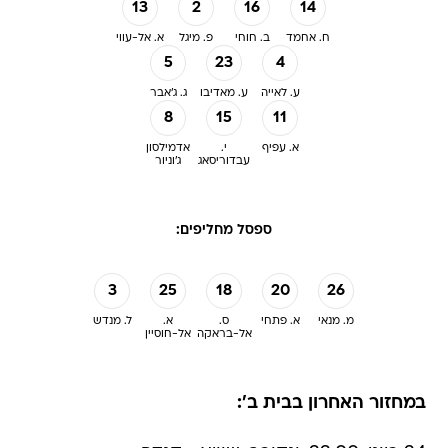
13
2
16
14
ח. אחמד
ב. חוחי
פ. מיגל
א. אל-עווי
5
23
4
ע. לאייה
ע. מאדיבו
ג. ג'אבר
8
15
11
א. עפיף
י.
אדמילסון
עבדוריסאג
ג'וניור
ספסל מחליפים:
3
25
18
20
26
מ. מנאי
א. פתחי
ס.
א.
ל. מנדש
אל-בראקה
אל-חוסיין
במחזור האחרון בבית ב':