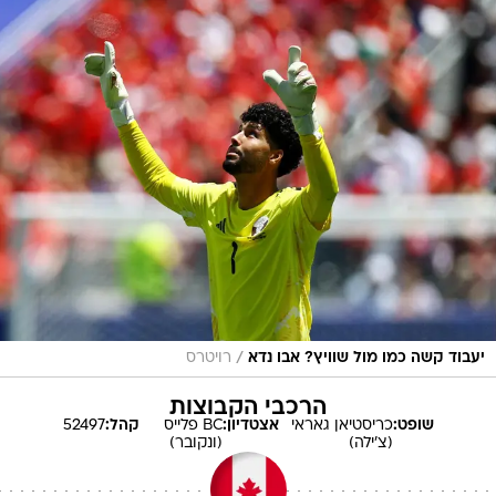
/
יעבוד קשה כמו מול שוויץ? אבו נדא
רויטרס
הרכבי הקבוצות
שופט:
כריסטיאן
גאראי
אצטדיון:
BC פלייס
קהל:
52497
(צ'ילה)
(ונקובר)