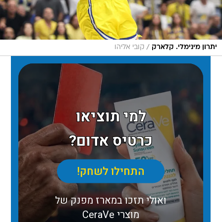
/
יתרון מינימלי. קלארק
קובי אליהו