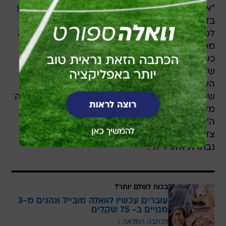
"אם שחקן אחר, לא משנה מאיזו נבחרת, היה מבצע
בדיוק את אותו התיקול, הוא היה נשלח ישירות
למקלחות בלי לחשוב פעמיים, וגם היה סופג הרחקה
מכמה משחקים", המשיך נסראללה והתלונן: "אבל
כשזה מגיע לליאונל מסי, ובמיוחד במונדיאל האחרון
שלו, חוקי הכדורגל פשוט משתנים. ההתעלמות של
השופט והשתיקה המוחלטת של צוות ה-VAR הן
שערורייה לכל דבר ועניין. זה מרגיש כאילו יש החלטה
מלמעלה שאסור לגעת במסי ואסור להרוס את
ה'סיפור' של הטורניר הזה, גם אם זה בא על חשבון
צדק ספורטיבי ועל חשבון הבריאות של שחקני
נבחרת אלג'יריה".
בכוח לשלם יותר?
עוברים עכשיו לוואלה מובייל ונהנים מ-3
מנויים ב- 75 שקלים
לכתבה המלאה