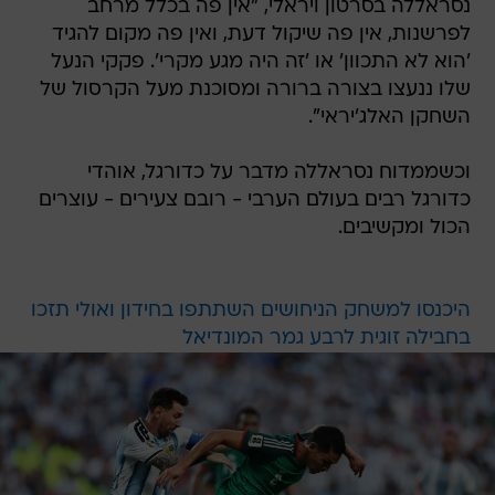
נסראללה בסרטון ויראלי, "אין פה בכלל מרחב
לפרשנות, אין פה שיקול דעת, ואין פה מקום להגיד
'הוא לא התכוון' או 'זה היה מגע מקרי'. פקקי הנעל
שלו ננעצו בצורה ברורה ומסוכנת מעל הקרסול של
השחקן האלג'יראי".
וכשממדוח נסראללה מדבר על כדורגל, אוהדי
כדורגל רבים בעולם הערבי - רובם צעירים - עוצרים
הכול ומקשיבים.
היכנסו למשחק הניחושים השתתפו בחידון ואולי תזכו
בחבילה זוגית לרבע גמר המונדיאל