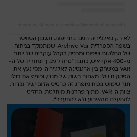
A post shared by Mamdouh NasrAllah (@mamdouh.nasrallah)
לא רק באלג'יריה הגיבו בחריפות. חשבון הטוויטר
בשפה הספרדית Archivo Var, שמתמקד בניתוח
של החלטות שיפוט ומחזיק בקהל עוקבים של יותר
מ-400 אלף איש, כתבו: "מחדל מביך ומחריד של ה-
VAR במשחק בין ארגנטינה לאלג'יריה. מסי נעץ את
הפקקים שלו מאחור בשוק של מנדי, וכופף את רגלו
תוך שימוש בכוח מופרז. זה כרטיס אדום ישיר וברור.
צוות ה-VAR, מתוך פחדנות מוחלטת, החליט
להתעלם מהאירוע ולא להתערב".