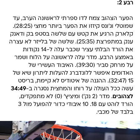
רבע 2:
הפער הצהוב צמח לדו ספרתי לראשונה הערב, עד
שמוטלי וג'ונס קיזזו את הפער ביותר מחצי (28:25).
קלארק הרגיע את קטש עם שלשה בסטפ בק ודאנק
ענק במתפרצת (25:35). שלשה של בלייזר לא עצרה
את הורד הבלתי עציר שכבר עלה ל-14 נקודות
באמצע הרבע. מדר עלה לראשונה על הלוח ושמר
על מרחק סביר (39:30). האיבוד העשירי של
האדומים איפשר ללונדברג להעלות ליתרון שיא של
15 (32:47). ההגנה של איטודיס לא קיימת, בריסט
עשה ככל העולה על רוחו והמחצית נסגרה ב-
34:49
לצהובים
. מדר (2 נק') ומיציץ' (0) לא מתפקדים,
הורד לוהט עם 18. 10 איבודי כדור להפועל מול 3
בלבד של מכבי.