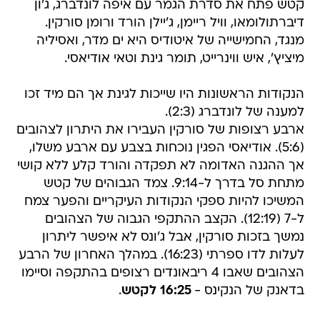
קטש פתח את סדרת הגמר עם איפה לונדברג, ג'ון
דיברתולומאו, וויל ריימן, ג'יילן הורד ורומן סורקין.
מנגד, החמישייה של איטודיס היא ים מדר, ואסיליה
מיציץ', איש ווינרייט, תומר גינת וטאי אודיאסי.
הנקודות הראשונות היו שייכות לגינת אך הם מיד זכו
למענה של לונדברג (2:3).
ארבע רצופות של סורקין העבירו את היתרון לצהובים
(5:6). אודיאסי הפגין נוכחות בצבע עם ארבע משלו,
אך ההגנה האדומה לא תפקדה והורד קלע ללא קושי
מתחת סל בדרך ל-9:14. צמד הגבוהים של קטש
המשיכו להיות ספקי הנקודות העיקריים והפער צמח
ל-7 (12:19). הקצב ההתקפי הגבוה של הצהובים
נמשך בזכות סורקין, אבל ג'ונס לא איפשר ליתרון
לעלות לדו ספרתי (16:23). במהלך האחרון של הרבע
הצהובים שאבו 4 ריבאונדים רצופים בהתקפה וסיימו
בדאנק של הנקינס -
16:25 לקטש
.