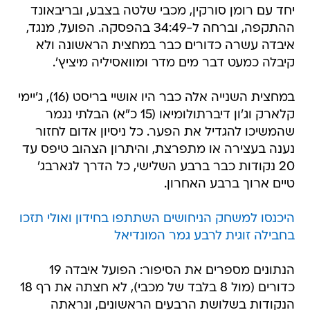
יחד עם רומן סורקין, מכבי שלטה בצבע, ובריבאונד
ההתקפה, וברחה ל-34:49 בהפסקה. הפועל, מנגד,
איבדה עשרה כדורים כבר במחצית הראשונה ולא
קיבלה כמעט דבר מים מדר ומוואסיליה מיציץ'.
במחצית השנייה אלה כבר היו אושיי בריסט (16), ג'יימי
קלארק וג'ון דיברתולומיאו (15 כ"א) הבלתי נגמר
שהמשיכו להגדיל את הפער. כל ניסיון אדום לחזור
נענה בעצירה או מתפרצת, והיתרון הצהוב טיפס עד
20 נקודות כבר ברבע השלישי, כל הדרך לגארבג'
טיים ארוך ברבע האחרון.
היכנסו למשחק הניחושים השתתפו בחידון ואולי תזכו
בחבילה זוגית לרבע גמר המונדיאל
הנתונים מספרים את הסיפור: הפועל איבדה 19
כדורים (מול 8 בלבד של מכבי), לא חצתה את רף 18
הנקודות בשלושת הרבעים הראשונים, ונראתה