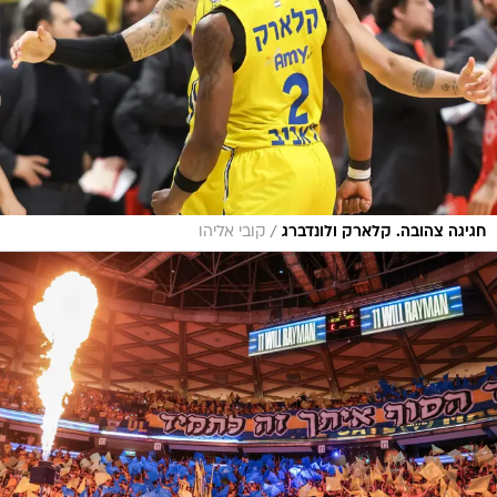
/
חגיגה צהובה. קלארק ולונדברג
קובי אליהו