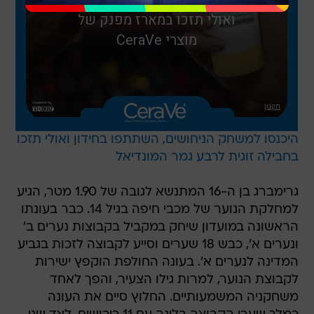
היכנסו למשחק הניחושים, השתתפו בחידון ואולי תזכו
בחבילה זוגית לרבע גמר המונדיאל
גרימברג בן ה-16 המתנשא לגובה של 1.90 מטר, הגיע
למחלקת הנוער של מכבי חיפה בגיל 14. כבר בעונתו
הראשונה במועדון שיחק במקביל בקבוצות נערים ב'
ונערים א', כבש 18 שערים וסייע לקבוצה לזכות בגביע
המדינה לנערים א'. בעונה החולפת הוקפץ ישירות
לקבוצת הנוער, למרות גילו הצעיר, והפך לאחד
משחקניה המשמעותיים. החלוץ סיים את העונה