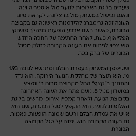
כמלך שערי הקבוצה בליגה עם 11 כיבושים, לצד שני
שערים בליגת האלופות לנוער מול אוסטריה וינה
ונאנט ובישול במשחק מול ברצלונה. לקראת סיום
העונה זכה גרימברג להזדמנות ראשונה גם בקבוצה
הבוגרת, כאשר רשם ארבע הופעות במהלך משחקי
הפלייאוף. כעת, לאחר החתימה על החוזה החדש,
הוא צפוי לפתוח את העונה הקרובה כחלק מסגל
הבוגרים של ברק בכר.
שטייפמן המשחק בעמדת הבלם ומתנשא לגובה 1.93
מ', הוא תוצר של מחלקת הנוער הירוקה. הוא גדל
והתחנך ב"קצף" החל מקבוצת טרום ב' ונמצא
במועדון מגיל 8. נועם פתח את העונה האחרונה
בקבוצת הנוער, ולאחר קמפיין אירופי מרשים בליגת
האלופות לנוער, הוא הוקפץ לסגל הבוגרת, שם הוא
אייש את עמדת הבלם ורשם שמונה הופעות. כאמור,
גם בעונה הקרובה הוא יימנה על סגל הקבוצה
הבוגרת