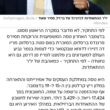
/
יו"ר ההתאחדות לכדורגל של ברזיל, סמיר שאוד
GettyImages, Buda
Mendes
לפי התחקיר, לא מדובר במקרה הראשון מסוגו.
בדצמבר האחרון טסה המשפיענית והרוקחת תמירס
פרננדס ברסלוס, המוכרת בשם טטה ברסלוס, מריו
דה ז'ניירו לדוחא שבקטאר כדי לצפות בגמר גביע
העולם למועדונים בין פלמנגו לפריז סן ז'רמן. גם היא
נחשדה - לפי התחקיר - כמאהבת של יו"ר
ההתאחדות.
היא טסה במחלקת העסקים של אמירייתס והתארחה
במלון ריץ קרלטון בין ה-15 ל-19 בדצמבר.
אף שההזמנה נרשמה על שמה, החשבונית בסך
17,424 ריאל, כ-3,429 דולר, חויבה ישירות לחשבון
של ההתאחדות הברזילאית. במהלך האירוע היא גם