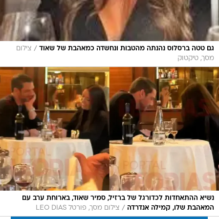
/
גם טטה ברסלוס נהנתה מהטבות ונחשדה כמאהבת של שאוד
צילום
מסך, טיקטוק
נשיא ההתאחדות לכדורגל של ברזיל, סמיר שאוד, בארוחת ערב עם
/
המאהבת שלו, קמילה אנדרדה
צילום מסך, פורטל LEO DIAS