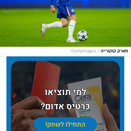
/
מארק קוקורייה
GettyImages