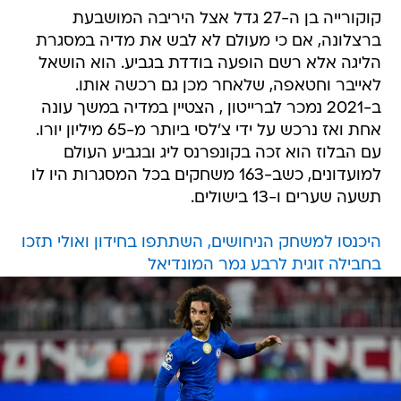
קוקורייה בן ה-27 גדל אצל היריבה המושבעת
ברצלונה, אם כי מעולם לא לבש את מדיה במסגרת
הליגה אלא רשם הופעה בודדת בגביע. הוא הושאל
לאייבר וחטאפה, שלאחר מכן גם רכשה אותו.
ב-2021 נמכר לברייטון , הצטיין במדיה במשך עונה
אחת ואז נרכש על ידי צ'לסי ביותר מ-65 מיליון יורו.
עם הבלוז הוא זכה בקונפרנס ליג ובגביע העולם
למועדונים, כשב-163 משחקים בכל המסגרות היו לו
תשעה שערים ו-13 בישולים.
היכנסו למשחק הניחושים, השתתפו בחידון ואולי תזכו
בחבילה זוגית לרבע גמר המונדיאל