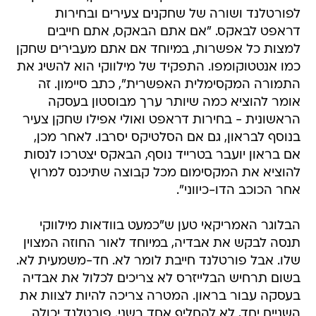
לפורטלנד ושורה של שחקנים צעירים ובחירות
דראפט לבאקס. "אם אתם הבאקס, אתם חייבים
למצות כל אפשרות, במיוחד אם אתם מעבירים שחקן
כמו אנטטוקומפו. התפקיד של מילווקי הוא להשיג את
התמורה המקסימלית האפשרית", כתב סיימון. זה
אומר להוציא כמה שיותר ערך מבוסטון בעסקה
הראשונית - בחירות דראפט ואולי אפילו שחקן צעיר
בנוסף לבראון, גם אם הסלטיקס יסרבו. לאחר מכן,
אם בראון יועבר בטרייד נוסף, הבאקס יצטרכו לנסות
להוציא את המקסימום מכל קבוצה שתיכנס למרוץ
אחר הכוכב הדו-כיווני".
הבלוגר האמריקאי טען ש"כמעט בוודאות מילווקי
תנסה לבקש את אבדיה, במיוחד לאור החוזה המצוין
שלו. אבל פורטלנד חייבת לומר לא. חד-משמעית לא.
בשום תרחיש הבלייזרס לא צריכים לכלול את אבדיה
בעסקה עבור בראון. המטרה צריכה להיות לצוות את
השניים יחד, לא להחליף אחד בשני. פורטלנד יכולה