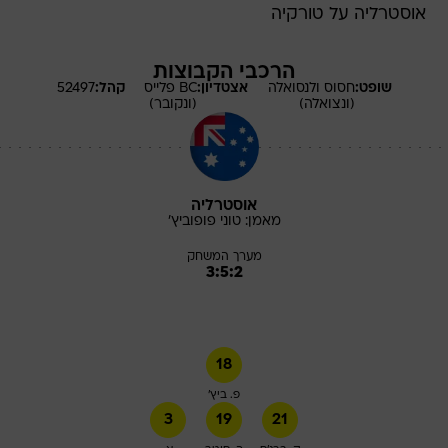
אוסטרליה על טורקיה
הרכבי הקבוצות
שופט:
חסוס
ולנסואלה
אצטדיון:
BC פלייס
קהל:
52497
(ונצואלה)
(ונקובר)
אוסטרליה
מאמן:
טוני
פופוביץ'
מערך המשחק
3:5:2
18
פ. ביץ'
3
19
21