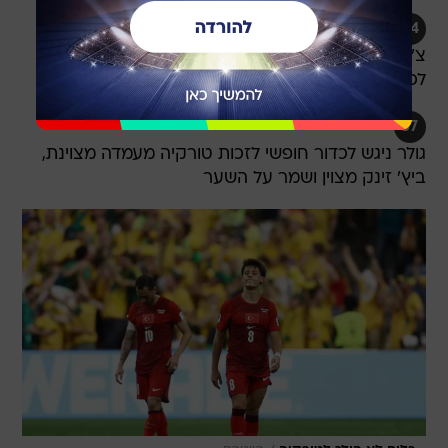
54
צ'אקיר מנע מאוסטרליה יתרון כפול! סוטר עלה גבוה
לכדור קרן, וסחט הצלה מהשוער
57
גולר ניגש לכדור חופשי לזכות טורקיה מעמדה מצוינת,
ביץ' זינק מצוין ושמר על השער