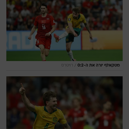
/
מטקאלף יורה את ה-0:2
רויטרס