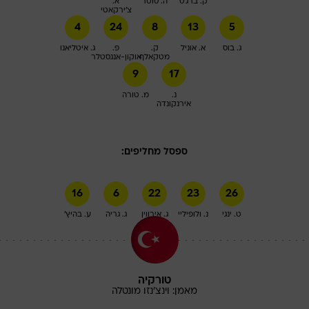
ק. ברג'ס
ה. סוטר
א.
צ'ירקאטי
4
24
8
13
5
ג. בוס
א. אוניל
ק.
פ.
ג. איטליאנו
מטקאלף
אוקון-אנגסטלר
9
17
נ.
מ. טורה
אירנקונדה
ספסל מחליפים:
16
6
22
23
26
ט. ינגי
נ. ולופיליי
ג. אירווין
ג. גריה
ע. בהיץ'
טורקיה
מאמן:
וינצ'נזו
מונטלה