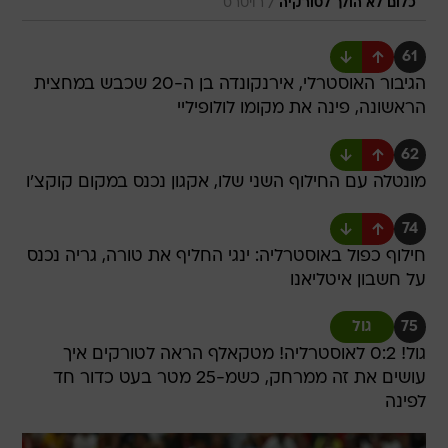
/
כלום לא הולך לטורקיה
רויטרס
61
הגיבור האוסטרלי, אירנקונדה בן ה-20 שכבש במחצית
הראשונה, פינה את מקומו לולופיליי
62
מונטלה עם החילוף השני שלו, אקגון נכנס במקום קוקצ'ו
74
חילוף כפול באוסטרליה: ינגי החליף את טורה, גריה נכנס
על חשבון איטליאנו
75
גול
גול! 0:2 לאוסטרליה! מטקאלף הראה לטורקים איך
עושים את זה ממרחק, כשמ-25 מטר בעט כדור חד
לפינה