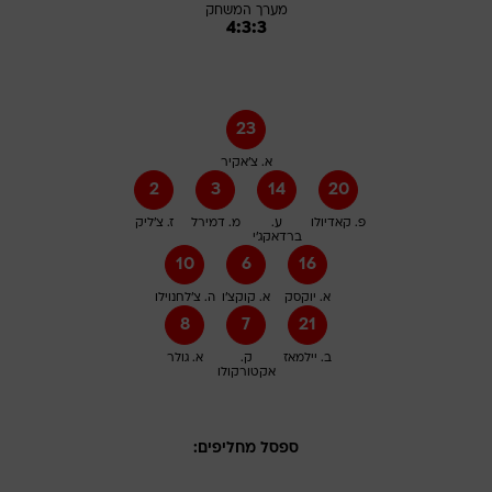
מערך המשחק
4:3:3
23
א. צ'אקיר
2
3
14
20
פ. קאדיולו
ע.
מ. דמירל
ז. צ'ליק
ברדאקג'י
10
6
16
א. יוקסק
א. קוקצ'ו
ה. צ'לחנוילו
8
7
21
ב. יילמאז
ק.
א. גולר
אקטורקולו
ספסל מחליפים: