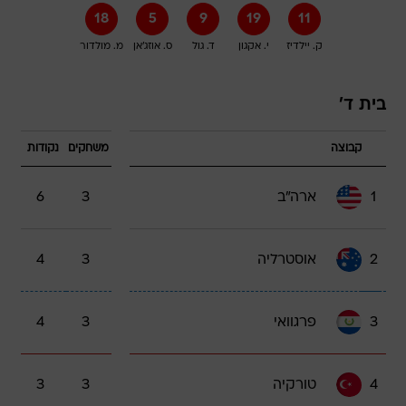
18
5
9
19
11
ק. יילדיז
י. אקגון
ד. גול
ס. אוזג'אן
מ. מולדור
בית ד'
קבוצה
משחקים
נקודות
1
ארה"ב
3
6
2
אוסטרליה
3
4
3
פרגוואי
3
4
4
טורקיה
3
3