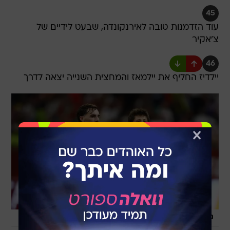
45
עוד הזדמנות טובה לאירנקונדה, שבעט לידיים של
צ'אקיר
46
יילדיז החליף את יילמאז והמחצית השנייה יצאה לדרך
/
גולר התקשה, טורקיה מאכזבת
רויטרס