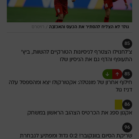
/
גולר לא הצליח להסתיר את הכעס והאכזבה
רויטרס
85
צ'לחנוילו הצטרף לניסיונות הטורקיים להשוות, ביץ'
התעופף והדף גם את הניסיון שלו
85
חילוף אחרון של מונטלה: אקטורקולו יצא ומהספסל עלה
דניז גול
86
אקגון ספג את הכרטיס הצהוב הראשון במשחק
96
שריקת הסיום בוונקובר! 0:2 גדול ומפתיע לנבחרת