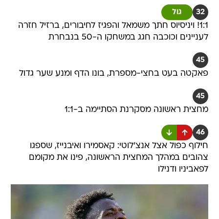
32
גול
1:1! ויניסיוס חתך משמאל והפגיז לחיבורים, ברזיל חזרה
לעניינים וכוכבה חגג במשחקו ה-50 בנבחרת
45
פאקטה בעט בחצי-מספרת, בונו הדף ומנע שער גדול
45
מחצית ראשונה מסקרנת הסתיימה ב-1:1
46
חילוף כפול אצל אנצ'לוטי: קאסמירו ואיבנייז, שספגו
צהובים במהלך המחצית הראשונה, פינו את מקומם
לפאביניו ודנילו