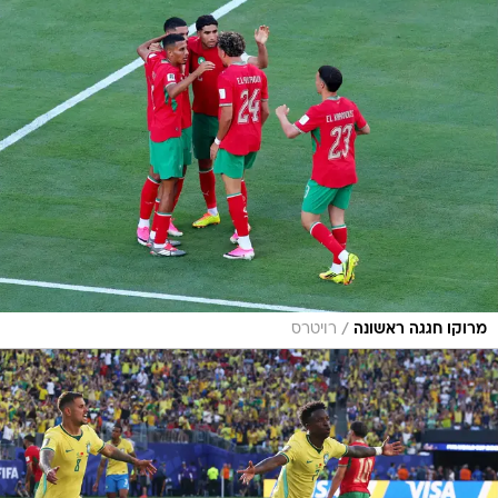
/
מרוקו חגגה ראשונה
רויטרס