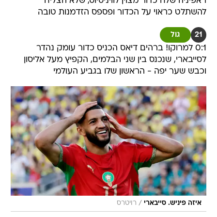
ראפיניה שלח כדור מצוין לוויניסיוס, שלא הצליח
להשתלט כראוי על הכדור ופספס הזדמנות טובה
21
גול
0:1 למרוקו! ברהים דיאס הכניס כדור עומק נהדר
לסייבארי, שנכנס בין שני הבלמים, הקפיץ מעל אליסון
וכבש שער יפה - הראשון שלו בגביע העולמי
/
איזה פיניש. סייבארי
רויטרס