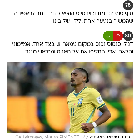
78
סוף סוף הזדמנות: ויניסיוס הוציא כדור רוחב לראפיניה
שהמשיך בנגיעה אחת, לידיו של בונו
80
דנילו סנטוס נכנס במקום גימארייש בצד אחד, אמיימוני
וסלאח-אדין החליפו את אל חאנוס ומזראווי מנגד
/
רחוק משיאו. ראפיניה
GettyImages, Mauro PIMENTEL /