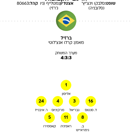
שופט:
סלבקו
וינצ'יץ'
אצטדיון:
מטלייף (ניו
קהל:
80663
(סלובניה)
ג'רזי)
ברזיל
מאמן:
קרלו
אנצ'לוטי
מערך המשחק
4:3:3
1
אליסון
24
4
3
16
ד. סנטוס
גבריאל
מרקיניוס
ר. איבנייז
5
11
8
ב.
ראפיניה
קאסמירו
גימראייש