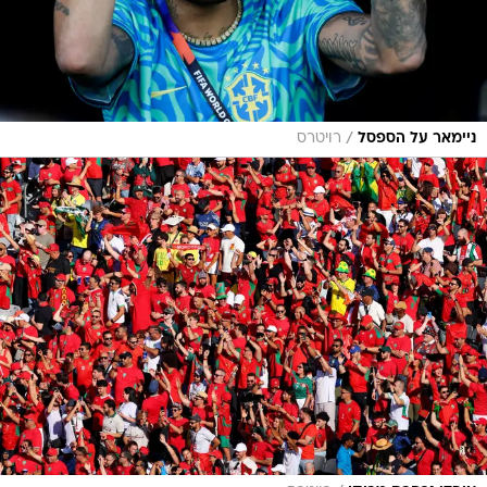
/
ניימאר על הספסל
רויטרס