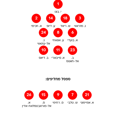
1
י. בונו
2
14
18
3
נ. מזראווי
ש. ריאד
ע. דיופ
א. חכימי
24
8
6
א. בועדי
ע. אונאחי
נ.
אל-עינאווי
10
11
23
ב.
א. סייבארי
ב. דיאס
אל-חאנוס
ספסל מחליפים:
26
15
9
7
21
א. אמיימוני
ש. טלבי
ס. רחימי
ס.
א.
אל-מוראבט
סלאח-אדין