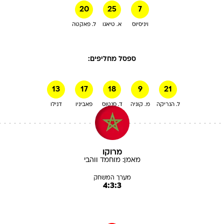
20
25
7
ויניסיוס
א. טיאגו
ל. פאקטה
ספסל מחליפים:
13
17
18
9
21
ל. הנריקה
מ. קוניה
ד. סנטוס
פאביניו
דנילו
מרוקו
מאמן:
מוחמד
ווהבי
מערך המשחק
4:3:3