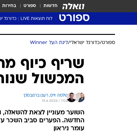
חדשות
ספורט
בחירות
ספורט
לוח תוצאות LIVE
כדורגל יש
ליגת העל Winner
סטט' ליגת
ספורט
/
כדורגל ישראלי
/
ליגת העל Winner
גביע המדי
גביע הטוט
שריף כיוף מת
שגרירים
המכשול שנות
נבחרות י
ליגה לאומ
ליגה א'
שלמה וייס, 
רענן ברנובסקי
13.6.2026 / 7:04
השוער מעוניין לצאת להשאלה, ו
החדשה. הפערים סביב השכר עדיי
עומר ניראון