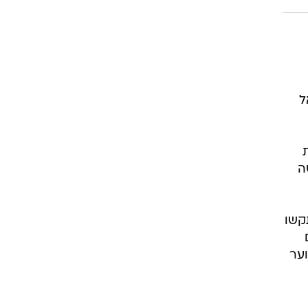
רוגבי וקריקט
גולף
ביליארד
תקצירים
ל
ה
ן יתקשו
וער