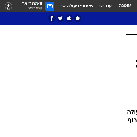
וואלה דואר
אופנה
עוד
שיתופי פעולה
קרא דואר
ציון 3
דאבל דריבל
ולה
רוף
י