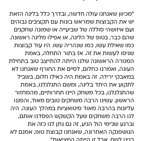
"מכיוון שאנחנו עולה חדשה, ובדרך כלל בליגה הזאת
יש את הקבוצות שמראש בונות עם תקציבים גבוהים
ועם איזושהי סוללה של שביעייה או שמונה שחקנים
שהם כבר, בטופ של הליגה, או אפילו מליגה ראשונה.
כמו שאילת עשו, כמו שנהריה עשו. היו עוד קבוצות
שניסו לעשות את זה. אז בתור התחלה, באמת
המטרה הראשונה שלנו הייתה להתייצב טוב בתחילת
העונה, ואמרנו כחלום, לסיים את החורף שאנחנו לא
במאבקי ירידה. זה באמת היה כאילו חלום, בשביל
לתקוע את היתד בליגה, ומשם התגלגלנו, באמת
שהתגלגלנו, בכל משחק היינו תחרותיים, מהמחזור
הראשון. עשינו הרבה משחקים טובים מאוד, והפגנו
עליונות בהרבה מאוד סיטואציות במהלך העונה. היה
לנו הרבה משחקים שעל הקשקש הפסדנו אותם,
וברגע שג'ימי הול הגיע, זה גם נתן לנו כזה את
הגושפנקה האחרונה, שאנחנו קבוצת טופ, אמנם לא
בנינו לשם, אבל זו הייתה המציאות".