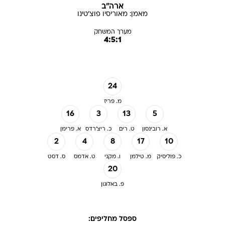
ארה"ב
מאמן:
מאוריסיו
פוצ'טינו
מערך המשחק
4:5:1
24
מ. פריז
16
3
13
5
א. רובינסון
ט. רים
כ. ריצ'רדס
א. פרימן
2
4
8
17
10
כ. פוליסיק
מ. טילמן
ו. מקני
ט. אדמס
ס. דסט
20
פ. באלוגון
ספסל מחליפים: