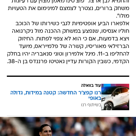
והחמיא לבן ארצו: "פוצ'טינו מאמן מצוין עם רעיונות
משחק ברורים, נצטרך לצמצם למינימום את הטעויות
מולו".
אלפארו הביע אופטימיות לגבי כשירותו של הכוכב
חוליו אנסיסו, שנפצע במשחק ההכנה מול ניקרגואה
ויצא בדמעות, אם כי הוא לא צפוי לפתוח. החיזוק
הברזילאי מאוריסיו, קשרה של פלמייראס, מיועד
להחליפו ב-11. מיגל אלמירון וטוני סנאבריה יהיו בחלק
הקדמי, כשבין הקורות עדיין גאטיטו פרננדס בן ה-38.
עוד בוואלה
רנו קפצ'ר החדשה: קטנה במידות, גדולה
באופי
בשיתוף רנו