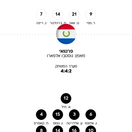
7
14
21
9
ר. פפי
ט. וואה
ס. ברהלטר
ג. ריינה
פרגוואי
מאמן:
גוסטבו
אלפארו
מערך המשחק
4:4:2
12
א. חיל
4
15
3
6
ג. אלונסו
ע. אלדרטה
ג. גומס
ח. קאסרס
8
14
16
10