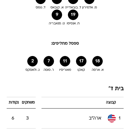
מ. אלמירון
ד. בובאדייה
א. קובאס
ד. גומס
9
19
ח. אנסיסו
ט. סנאבריה
ספסל מחליפים:
2
7
11
17
18
א. ארסה
קאקו
מאוריסיו
ר. סוסה
ג. ולאסקס
בית ד'
קבוצה
משחקים
נקודות
1
ארה"ב
3
6