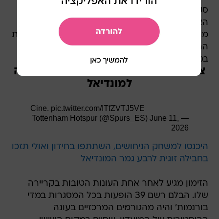
סקאלוני הודיע לסנסי כי הוא מצטרף לסגל
האלביסלסטה במקומו של לאונרדו באלרדי, שנגרע
מהסגל בעקבות פציעה. בת זוגו של הבלם תיעדה את
הרגע שבו קיבל את הבשורה, בסרטון שהפך
במהירות לוויראלי ברשתות החברתיות.
צפו: כך סנסי הוקפץ מהחופשה באיביזה
למונדיאל
Cine.
pic.twitter.com/ITfZVTJ5VE
June 11,
— Tottenham Hotspur (@Spurs_ES)
2026
היכנסו למשחק הניחושים, השתתפו בחידון ואולי תזכו
בחבילה זוגית לרבע גמר המונדיאל
הזימון מגיע לאחר אחת העונות הטובות בקריירה
שלו. הבלם רשם 39 הופעות בכל המסגרות במדי
בורנמות' והיה מהגורמים המרכזיים בעונה