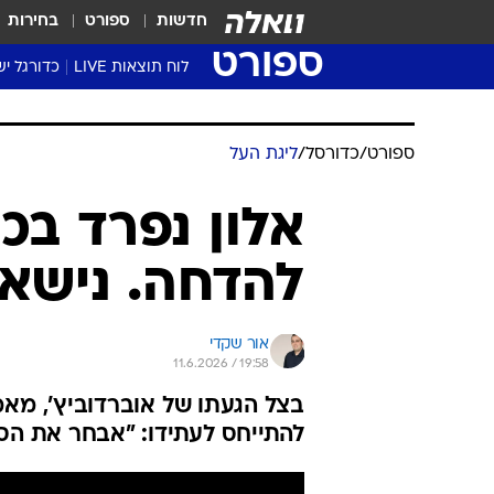
חדשות
ספורט
בחירות
ספורט
לוח תוצאות LIVE
כדורגל יש
ליגת העל Winner
סטט' ליגת
ספורט
/
כדורסל
/
ליגת העל
גביע המדי
גביע הטוט
אלון נפרד בכ
שגרירים
להדחה. נישאר
נבחרות י
ליגה לאומ
ליגה א'
אור שקדי
11.6.2026 / 19:58
בצל הגעתו של אוברדוביץ', מאמ
להתייחס לעתידו: "אבחר את הסי