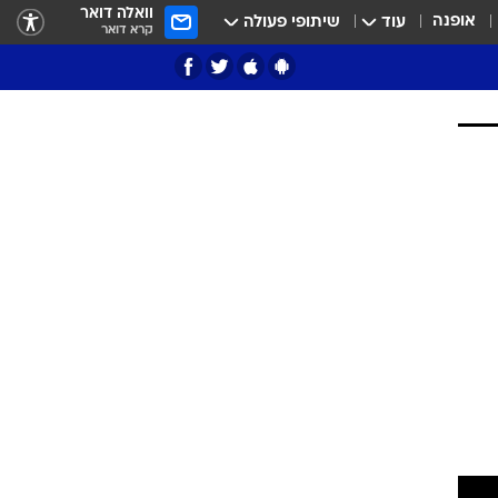
וואלה דואר
אופנה
עוד
שיתופי פעולה
קרא דואר
ציון 3
דאבל דריבל
י