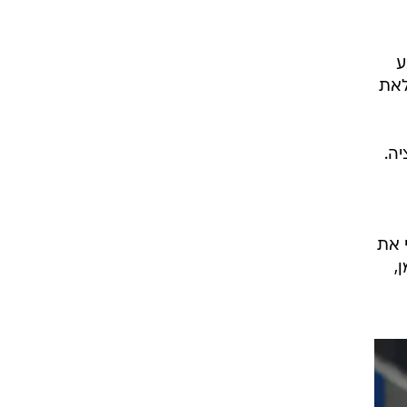
רוגבי וקריקט
גולף
ע
ביליארד
ה עונה מלאת
תקצירים
יה.
 את
,