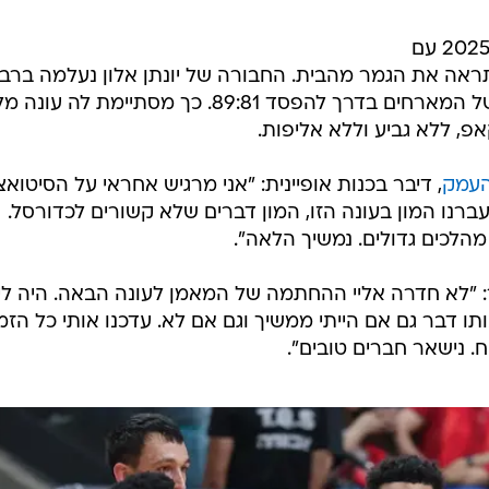
הפועל ירושלים חתמה את עונת 2025/26 עם
תראה את הגמר מהבית. החבורה של יונתן אלון נעלמה ברב
האחרון ולא הצליחה לעמוד בריצה של המארחים בדרך להפסד 89:81. כך מסתיימת ל
, ללא גביע וללא אליפות.
העמק
, דיבר בכנות אופיינית: "אני מרגיש אחראי על הסיטואצ
ברנו המון בעונה הזו, המון דברים שלא קשורים לכדורסל.
הלכים גדולים. נמשיך הלאה".
ר: "לא חדרה אליי ההחתמה של המאמן לעונה הבאה. היה לי
ותו דבר גם אם הייתי ממשיך וגם אם לא. עדכנו אותי כל הזמן
ח. נישאר חברים טובים".