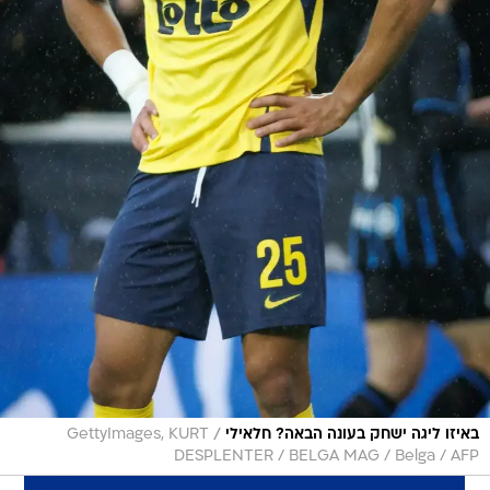
/
באיזו ליגה ישחק בעונה הבאה? חלאילי
GettyImages, KURT
DESPLENTER / BELGA MAG / Belga / AFP