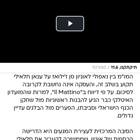
/
תיקתקנו, 11.6
ספורט1
המו"מ בין נאפולי לאוניון סן ז'ילואז על ענאן חלאילי
תקוע בשלב זה, והעסקה אינה נחשבת לקרובה
לסיכום. על פי דיווח ב"Il Mattino", למרות שהמועדון
האיטלקי כבר הגיע להבנות ראשוניות מול שחקן
הכנף הישראלי וסביבתו, הפערים מול הבלגים עדיין
גדולים.
הסיבה המרכזית לעצירת המגעים היא הדרישה
הכספית של אוניון, שממשיכה להעריך את חלאילי