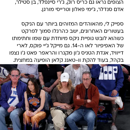
הצופים נראו גם כריס רוק, ג'רי סיינפלד, בן סטילר,
אדם סנדלר, ג'ימי פאלון וטרייסי מורגן.
ספייק לי, מהאוהדים המזוהים ביותר עם הניקס
בעשורים האחרונים, ישב כהרגלו סמוך לפרקט
כשהוא לובש גופיית ניקס מיוחדת עם שמו וחתימתו
של האפיפיור לאו ה-14. גם מייקל ג'יי פוקס, לארי
דייוויד, אגדת הטניס ג'ון מקנרו והראפר פאט ג'ו נצפו
בקהל, בעוד להקת וו-טאנג קלאן הופיעה במחצית.