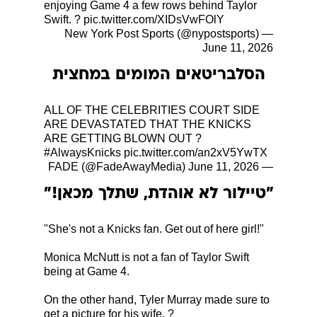
enjoying Game 4 a few rows behind Taylor
Swift. ?
pic.twitter.com/XIDsVwFOlY
— New York Post Sports (@nypostsports)
June 11, 2026
הסלבריטאים המומים במחצית
ALL OF THE CELEBRITIES COURT SIDE
ARE DEVASTATED THAT THE KNICKS
ARE GETTING BLOWN OUT ?
#AlwaysKnicks
pic.twitter.com/an2xV5YwTX
June 11, 2026
— FADE (@FadeAwayMedia)
"טיילור לא אוהדת, שתלך מכאן!"
"She's not a Knicks fan. Get out of here girl!"
Monica McNutt is not a fan of Taylor Swift
being at Game 4.
On the other hand, Tyler Murray made sure to
get a picture for his wife. ?