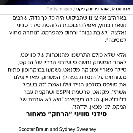
/
אדם סנדלר, אוהד ניו יורק ניקס
GettyImages
בארה"ב אף ציינו שהביקוש היה כל כך גדול, שרבים
נשארו בחוץ, ואפילו הכוכבת הלוהטת סידני סוויני
נאלצה "לשבת גבוה" ורחוק מהפרקט, "נותרה מחוץ
למסיבה".
אלא שלא כולם התרשמו מהנוכחות של סוויפט.
לאחר המשחק נחשף כי שדרני הרדיו של הניקס,
טיילר מאריי ומוניקה מקנאט, נשמעו במיקרופון פתוח
משוחחים על הזמרת במהלך המשחק. מאריי צילם
את סוויפט בטלפון הנייד שלו ואמר: "זה בשביל
אשתי". מקנאט, פרשנית ESPN ושחקנית עבר
בג'ורג'טאון, הגיבה בעקיצה: "היא לא אוהדת של
הניקס. לכי מכאן, ילדה!".
סידני סוויני "הרחק" מאחור
Scooter Braun and Sydney Sweeney