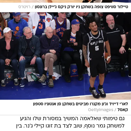
/
טיילור סוויפט צופה בשחקן ניו יורק ניקס ג'יילן ברונסון
רויטרס
לארי דייויד וג'ון מקנרו מביטים בשחקן סן אנטוניו סטפון
/
קאסל
GettyImages
גם טימותי שאלאמה המשיך במסורת שלו והגיע
למשחק גמר נוסף, שוב לצד בת זוגו קיילי ג'נר. בין