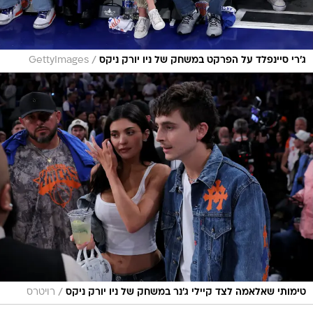
/
ג'רי סיינפלד על הפרקט במשחק של ניו יורק ניקס
GettyImages
/
טימותי שאלאמה לצד קיילי ג'נר במשחק של ניו יורק ניקס
רויטרס