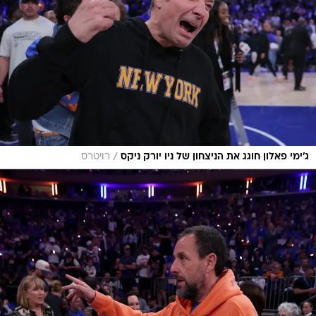
/
ג'ימי פאלון חוגג את הניצחון של ניו יורק ניקס
רויטרס