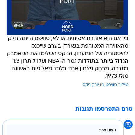
בין אם היא אוהדת אמיתית או לא, סוויפט הייתה חלק
מהאווירה המטורפת בגארדן בערב שייכנס
להיסטוריה של המועדון. הניקס השלימו את הקאמבק
הגדול ביותר בתולדות גמר ה-NBA ועלו ליתרון 1:3
בסדרה, מרחק ניצחון אחד בלבד מאליפות ראשונה
מאז 1973.
טיילור סוויפט
ניו יורק ניקס
טרם התפרסמו תגובות