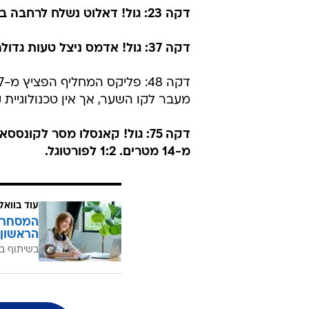
דקה 23: גול! דאלוט נשלח לרחבה בצד שמאל והכין לנטו, שבעט שטוח אל הרשת. 0:1 לפורטוגל.
דקה 37: גול! אדמס ניצל טעות גדולה בהגנה המאולתרת של פורטוגל והכניע את קושטה. 1:1.
מעבר לקו השער, אך אין טכנולוגיית 
דקה 75: גול! קאנסלו מסר לקו
מ-14 מטרים. 1:2 לפורטוגל.
עוד בוואל
המסחר ח
הראשון 
בשיתוף בנ