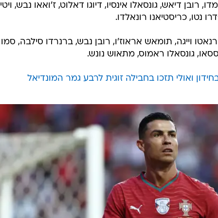
ו, רובן דיאש, גונסאלו אינסיו, דיוגו דאלוט, ז'ואאו נבש, ויטינ
ו נטו, כריסטיאנו רונאלדו.
רנאטו וייגה, תומאש אראוז'ו, רובן נבש, ברנרדו סילבה, סמו
ססאו, גונסאלו ראמוס, מתאוש נונש.
דון ואולי תזכו בחבילה זוגית לרבע גמר המונדיאל