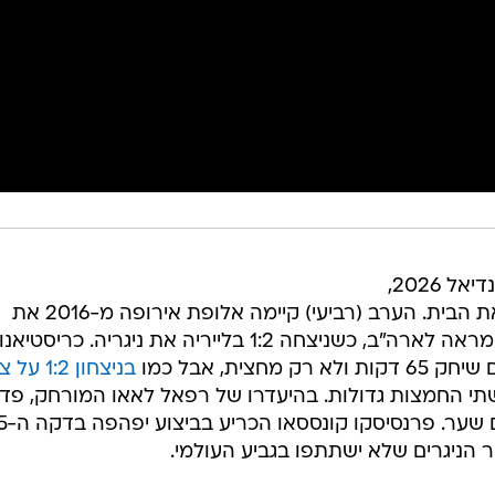
פחות מ-24 שעות נותרו לפתיחת מונדיאל 2026,
אבל נבחרת פורטוגל עוד לא עזבה את הבית. הערב (רביעי) קיימה אלופת אירופה מ-2016 את
משחק ההכנה האחרון שלה לפני ההמראה לארה"ב, כשניצחה 1:2 בלייריה את ניגריה. כריסטיאנו
ית, אבל כמו
בניצחון 1:2 על צ'ילה
י החמצות גדולות. בהיעדרו של רפאל לאאו המורחק, פדר
ר הניגרים שלא ישתתפו בגביע העולמי.