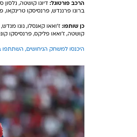
הרכב פורטוגל:
דיוגו קושטה, נלסון סמד
ברונו פרננדש, פרנסיסקו טרינקאו, פדר
כן שותפו:
ז'ואאו קאנסלו, נונו מנדש, 
קושטה, ז'ואאו פליקס, פרנסיסקו קונ
היכנסו למשחק הניחושים, השתתפו בחי