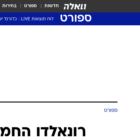
חדשות
ספורט
בחירות
ספורט
לוח תוצאות LIVE
כדורגל יש
ליגת העל Winner
סטט' ליגת
גביע המדי
גביע הטוט
שגרירים
נבחרות י
ליגה לאומ
ליגה א'
ספורט
רונאלדו החמי