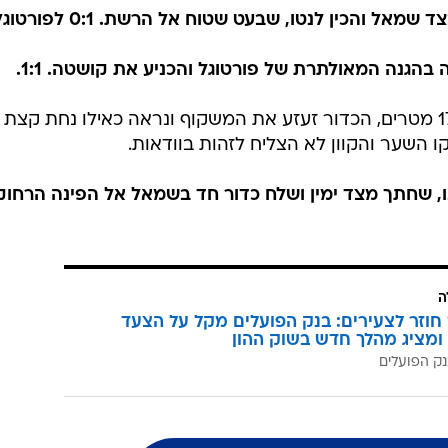
דקה 48: פליקס המחליף הפציץ מ-17 מטרים, הכדור זעזע את המשקוף ונראה כאילו נחת קצת
קו השער והקוון לא הצליח לזהות בוודאות.
נססאו, שחתך מצד ימין ושלח כדור חד בשמאל אל הפינה הרחו
ה
וזר לצעירים: בנק הפועלים מקל על הצעד
ומציג מהלך חדש בשוק ההון
ק הפועלים