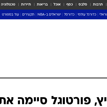
תרבות
סלבס
כסף
אוכל
בריאות
תיירות
טכנולוגיה
ראלי
כדורגל עולמי
כדורסל
ישראלים ב-NBA
תקצירים
עוד בספורט
ליגה אנגלית
ליגת העל
דני אבדיה
מונדיאל 2026
 העל
ליגה ספרדית
דאבל דריבל
NBA
נה
ליגה איטלקית
יורוליג וכדורסל אירופי
טבלאות
ו
ליגה גרמנית
ליגה לאומית
פודקאסטים
ליגה צרפתית
נבחרות ישראל בכדורסל
מסכמים מחזור
שראל
ליגת האלופות
כדורסל נשים
אבא של שבת
ית
הליגה האירופית
מעל הטבעת
דרום אמריקה
סערה בממלכה
טניס
טראש טוק
ספורט אמריקא
ץ, פורטוגל סיימה את
פוקר