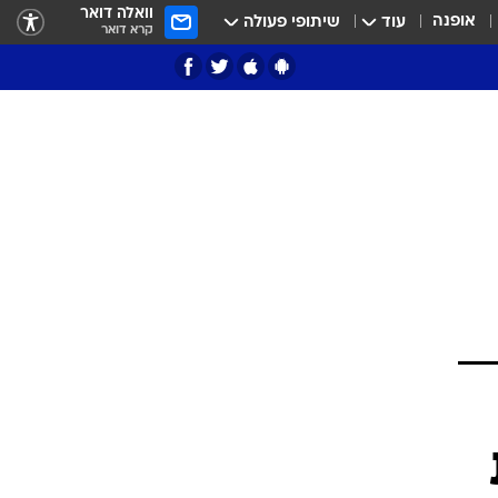
וואלה דואר
אופנה
עוד
שיתופי פעולה
קרא דואר
ציון 3
דאבל דריבל
י