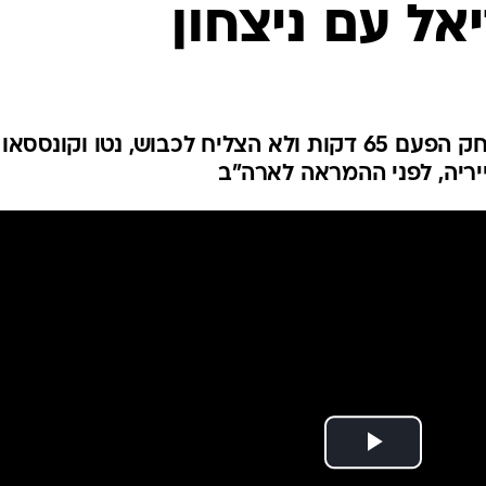
אל עם ניצחון
ענפים נוספים
לוח שידורים
החידה של ספור
ארכיון מדורים
כתבו לנו
צפו בתקציר: הכוכב בן ה-41 שיחק הפעם 65 דקות ולא הצליח לכבוש, נטו וקונססאו