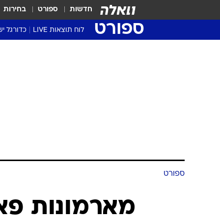
חדשות
ספורט
בחירות
ספורט
לוח תוצאות LIVE
כדורגל יש
ליגת העל Winner
סטט' ליגת
גביע המדי
גביע הטוט
שגרירים
נבחרות י
ליגה לאומ
ליגה א'
ספורט
מארמונות פאר