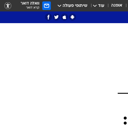
וואלה דואר
אופנה
עוד
שיתופי פעולה
קרא דואר
ציון 3
דאבל דריבל
י