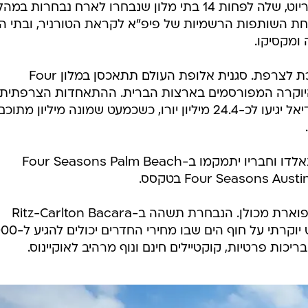
מי שמנצחת ללא עוררין היא רשת מריוט, שלה לפחות 14 בתי מלון שנבחרו לארח נבחרות במ
אחת השותפות הרשמיות של פיפ"א לקראת הטורניר, ובתי המ
ומקסיקו.
אחת הבחירות היוקרתיות ביותר שייכת לצרפת. סגנית אלופת העולם תתאכסן במלון Four
חד ממלונות היוקרה המפורסמים בארצות הברית. ההתאחדות הצרפתית
העריכה כי עלויות ההשתתפות במונדיאל יגיעו לכ-24.4 מיליון יורו, כשכמעט שמונה מיליון מתוכ
גם פורטוגל לא חסכה. כריסטיאנו רונאלדו וחבריו יתמקמו ב-Four Seasons Palm Beach
אוסטריה הלכה אולי על הבחירה המפוארת מכולן. הנבחרת תשהה ב-Ritz-Carlton Bacara
שבסנטה ברברה, קליפורניה - ריזורט יוקרתי על ח
יכות פרטיות, קוקטיילים חינם ונוף מרהיב לאוקיינוס.