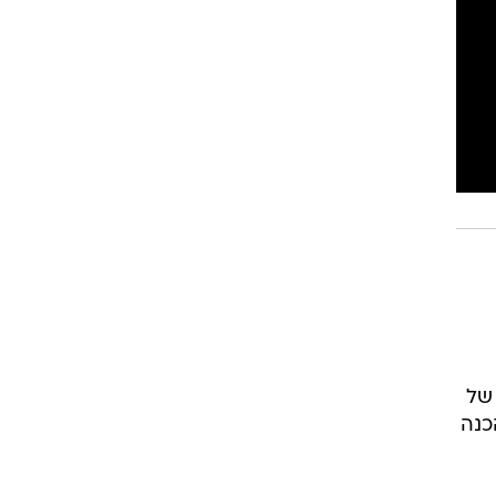
רוגבי וקריקט
גולף
ביליארד
תקצירים
 של
כנה