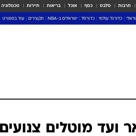
תרבות
סלבס
כסף
אוכל
בריאות
תיירות
טכנולוגיה
ראלי
כדורגל עולמי
כדורסל
ישראלים ב-NBA
תקצירים
עוד בספורט
ליגה אנגלית
ליגת העל
דני אבדיה
מונדיאל 2026
 העל
ליגה ספרדית
דאבל דריבל
NBA
נה
ליגה איטלקית
יורוליג וכדורסל אירופי
טבלאות
ו
ליגה גרמנית
ליגה לאומית
פודקאסטים
ליגה צרפתית
נבחרות ישראל בכדורסל
מסכמים מחזור
שראל
ליגת האלופות
כדורסל נשים
אבא של שבת
ית
הליגה האירופית
מעל הטבעת
דרום אמריקה
סערה בממלכה
טניס
טראש טוק
ספורט אמריקא
 ועד מוטלים צנועים:
פוקר