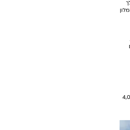
הלך
לון
ם
וף הים שבו מחירי החדרים יכולים להגיע ל-4,000