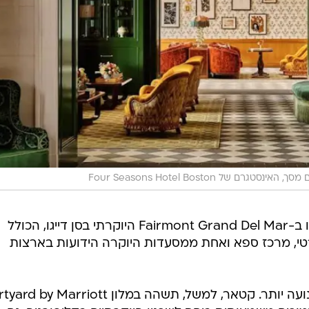
ך, האינסטגרם של Four Seasons Hotel Boston
גם שווייץ לא תסבול. שחקניה יתארחו ב-Fairmont Grand Del Mar היוקרתי בסן דייגו, הכולל
רטי, מרכז ספא ואחת ממסעדות היוקרה הידועות בארצות
מנגד, יש גם נבחרות שבחרו בדרך צנועה יותר. קטאר, למשל, תשהה במלון riott