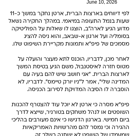
June 10, 2026
לפי דיווחים בארצות הברית, ארטן נחקר במשך כ-11
שעות בנמל התעופה במיאמי. במהלך החקירה נשאל
מדוע הגיע לארה"ב, הוצגו לו שאלות על הפוליטיקה
בסומליה ועל ארגון א-שבאב, והוא ניסה להציג
מסמכים של פיפ"א ותמונות מקריירת השיפוט שלו.
לאחר מכן, לדבריו, הוכנס לתא מעצר והועלה על
מטוס חזרה לאיסטנבול, משם הגיע בטיסת המשך
לארצות הברית. "אני חושב שיש להם בעיה עם
המדינה שלי", אמר ל"ניו יורק טיימס". לדבריו, לא
הוסברה לו הסיבה המדויקת לסירוב הכניסה.
פיפ"א מסרה כי ארטן לא יוכל עוד להצטרף להכנות
השופטים או לנהל משחקים בטורניר, שייצא לדרך
ביום חמישי. בארגון הדגישו כי אינם מעורבים בהליכי
ההגירה וכי נמסר להם מהרשויות האמריקאיות
שמעמדו של השופט לא ישתנה בשלב זה.