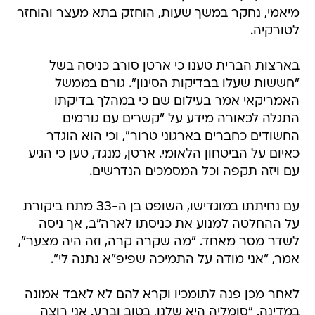
מיאמי, נחקר במשך שעות, הוחזק בתא מעצר והוחזר
לטורקיה.
בארצות הברית טענו כי ארטן סורב כניסה בשל
"חששות שעלו בבדיקות הסינון". גורם בממשל
האמריקאי אמר בעילום שם כי במהלך בדיקתו
התגלה לכאורה מידע על "קשרים עם גורמים
החשודים כחברים בארגוני טרור", וכי הוא הוגדר
כאיום על הביטחון הלאומי. ארטן, מנגד, טען כי הגיע
עם ויזה תקפה וכל המסמכים הנדרשים.
עם נחיתתו במוגדישו, השופט בן ה-33 מתח ביקורת
על ההחלטה למנוע את כניסתו לארה"ב, אך ניסה
לשדר מסר מאחד. "מה שקרה קרה, וזה היה מצער",
אמר, "אני מודה על התמיכה שפיפ"א נתנה לי".
לאחר מכן פנה לתומכיו וקרא להם לא לאבד אמונה
במדינה. "סומליה היא שלנו, בטוב וברע. אני רוצה