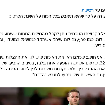
ים על
רכישתו
ידה על כך שהיא תיאבק בכל הכוח על השגת הכרטיס
 בקבוצתו הנוכחית ניתן לקבל מהמילים החמות ששמע ממ
 לונג. כמו פרץ, גם לונג שיחק אשתקד כמושאל במועדון, וכ
ריץ'.
 אני חושב שכולם ראו את האיכות שיש לו, ואת ההצלות שב
ברגעים חשובים", אמר השוער בן ה-32, שרשם אשתקד הופעה אחת בלבד, בסיבוב הרביעי של
את ההבדל בין שלוש נקודות חשובות לבין לחזור הביתה בלי
ין. גם האישיות שלו מחוץ למגרש נהדרת".