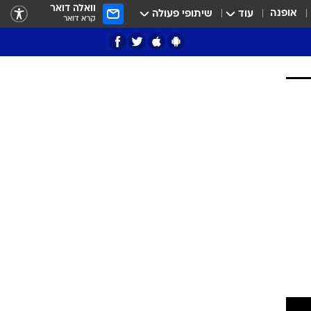
וואלה דואר
אופנה
עוד
שיתופי פעולה
קרא דואר
ציון 3
דאבל דריבל
י