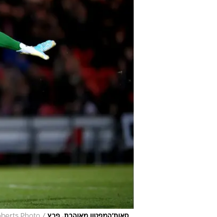
/
סאות'המפטון מאוהבת. פרץ
oberts Photo