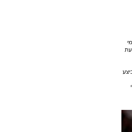
רוגבי וקריקט
גולף
ביליארד
תקצירים
י
עת
יצע