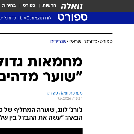
חדשות
ספורט
בחירות
ספורט
לוח תוצאות LIVE
כדורגל יש
ליגת העל Winner
סטט' ליגת
ספורט
/
כדורגל ישראלי
/
שגרירים
גביע המדי
גביע הטוט
מחמאות גדולו
שגרירים
"שוער מדהים 
נבחרות י
ליגה לאומ
ליגה א'
מערכת וואלה ספורט
9.6.2026 / 18:24
ג'ורג' לונג, שוערה המחליף של
הבאה: "עשה את ההבדל בין שלוש