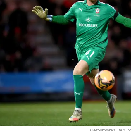
GettyImages, Ben R