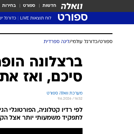
חדשות
ספורט
בחירות
ספורט
לוח תוצאות LIVE
כדורגל יש
ליגת העל Winner
סטט' ליגת
ספורט
/
כדורגל עולמי
/
ליגה ספרדית
גביע המדי
גביע הטוט
ברצלונה הופת
שגרירים
סיכם, ואז את
נבחרות י
ליגה לאומ
ליגה א'
מערכת וואלה ספורט
9.6.2026 / 16:52
לפי רדיו קטלוניה, הפורטוגלי ה
לתפקיד משמעותי יותר אצל הקול