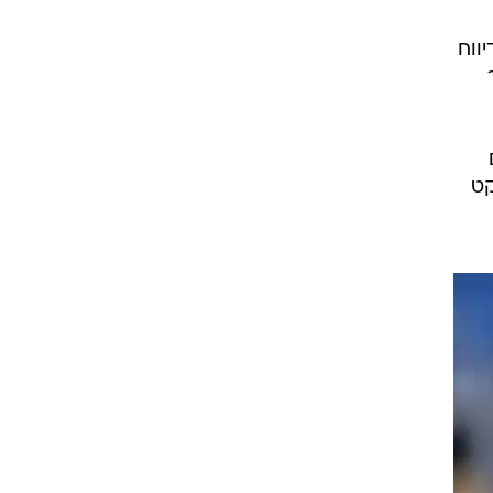
רוגבי וקריקט
גולף
ווח
ביליארד
תקצירים
קט