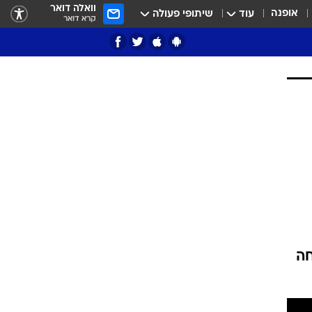
וואלה דואר
אופנה
עוד
שיתופי פעולה
קרא דואר
ציון 3
דאבל דריבל
חה
י