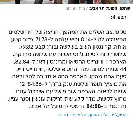
/
שחקני הפועל תל אביב
ברני ארדוב
רבע 4:
סקפינצב השלים את המהפך, הריצה של הירושלמים
התארכה לה ל-0:14 והיא עלתה ל-71:73. מדר קטע
אותה, קרינגטון השיב בשלשה ובורג קבע 79:82,
שלוש דקות לסיום. ג'ונס השווה עם שלשה מדויקת,
הארפר ו-וויינרייט החטיאו וקרינגטון דאג ל-82:84,
44 שניות לסיום. מדר החטיא שלשה, וויינרייט דייק
פעם אחת מהקו, הארפר החטיא חדירה לסל וראה
את מיציץ' תופר שלשת ענק בדרך ל-84:86, 12
שניות לבאזר. הארפר שוב פישל עם איירבול עגום
מחוץ לקשת, מדר קלע שתי זריקות עונשין וסגר עניין.
זה נגמר ב-
84:88
דרמטי להפועל תל אביב.
הפועל ירושלים
הפועל תל אביב כדורסל