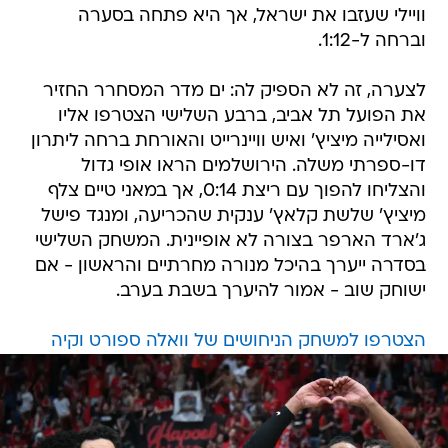
וויילי שעזבו את ישראל, אך היא פתחה בסערה
וברחה ל-1:12.
לצערה, זה לא הספיק לה: ים מדר המסחרר החזיר
את הפועל תל אביב, ברבע השלישי הצטרפו אליו
ואסילייה מיציץ' ואיש וויינרייט והאורחת ברחה ליתרון
דו-ספרתי משלה. הירושלמים הראו אופי גדול
והצליחו להפוך עם ריצת 0:14, אך במאני טיים צלף
מיציץ' שלשת קלאץ' ענקית שהכריעה, ומנגד פישל
ג'ארד הארפר בצורה לא אופיינית. המשחק השלישי
בסדרה ייערך בהיכל מנורה מחרתיים והראשון - אם
ישוחק שוב - אמור להיערך בשבת בערב.
הצטרפו למשחק הניחושים של וואלה ספורט וקיה