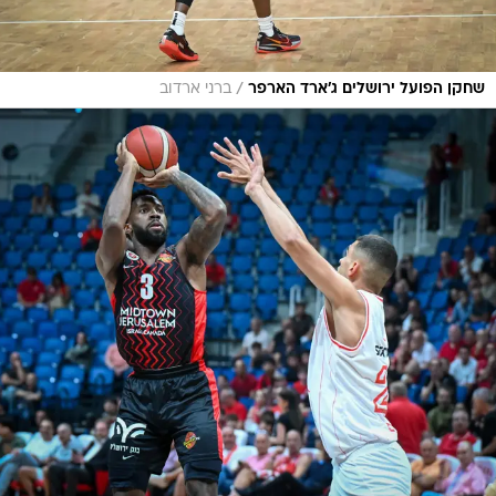
/
שחקן הפועל ירושלים ג'ארד הארפר
ברני ארדוב