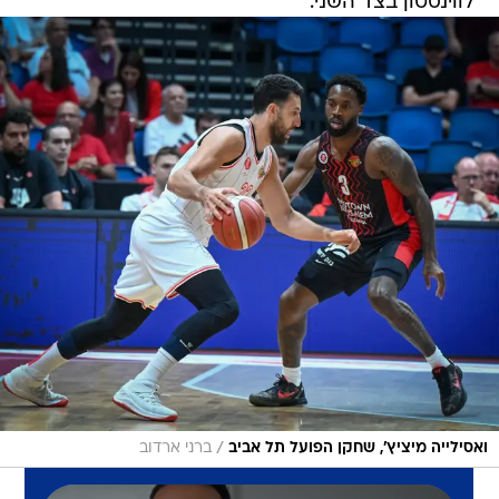
לווינסטון בצד השני.
/
ואסילייה מיציץ', שחקן הפועל תל אביב
ברני ארדוב