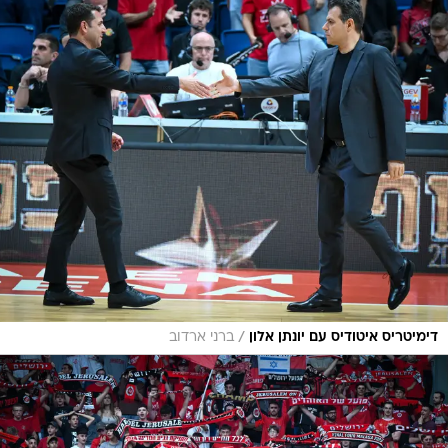
/
דימיטריס איטודיס עם יונתן אלון
ברני ארדוב