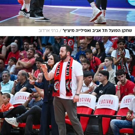
/
שחקן הפועל תל אביב ואסילייה מיציץ'
ברני ארדוב