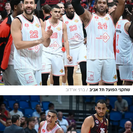
/
שחקני הפועל תל אביב
ברני ארדוב