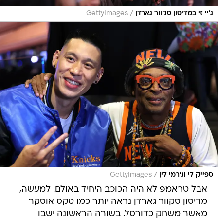
/
ג'יי זי במדיסון סקוור גארדן
GettyImages
/
ספייק לי וג'רמי לין
GettyImages
אבל טראמפ לא היה הכוכב היחיד באולם. למעשה,
מדיסון סקוור גארדן נראה יותר כמו טקס אוסקר
מאשר משחק כדורסל. בשורה הראשונה ישבו