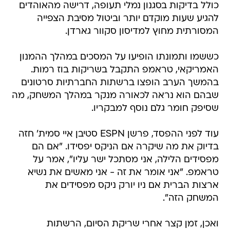
כולל בדיקות בסגנון נמלי תעופה, דרישה מהאוהדים
להגיע שעות מוקדם יותר וביטול מסיבת הצפייה
המסורתית מחוץ למדיסון סקוור גארדן.
כששמו ותמונתו הופיעו על המסכים במהלך ההמנון
האמריקאי, טראמפ התקבל בשריקות בוז רמות.
בהמשך הערב הופצו ברשתות החברתיות סרטונים
שבהם הוא נראה לכאורה מנקר במהלך המשחק, מה
שסיפק חומר גלם נוסף למבקריו.
עוד לפני ההפסד, פרשן ESPN סטיבן איי סמית' חזה
בדיוק את מה שיקרה אם הניקס יפסידו. "אם הם
מפסידים הלילה, אני מסתכל ישר עליו", אמר על
טראמפ. "אני אומר את זה - אני מאשים את נשיא
ארצות הברית אם ניו יורק ניקס מפסידים את
המשחק הזה".
ואכן, זמן קצר אחרי שריקת הסיום, הרשתות