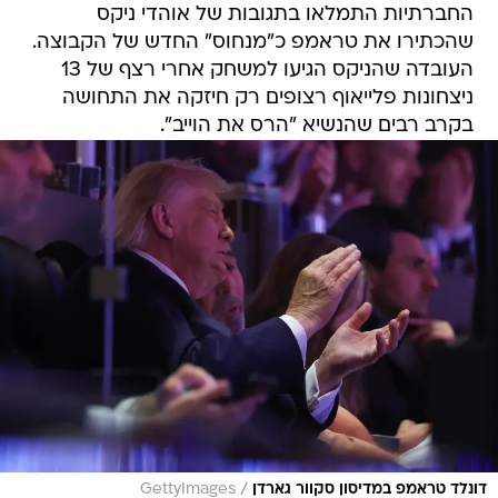
החברתיות התמלאו בתגובות של אוהדי ניקס
שהכתירו את טראמפ כ"מנחוס" החדש של הקבוצה.
העובדה שהניקס הגיעו למשחק אחרי רצף של 13
ניצחונות פלייאוף רצופים רק חיזקה את התחושה
בקרב רבים שהנשיא "הרס את הוייב".
/
דונלד טראמפ במדיסון סקוור גארדן
GettyImages